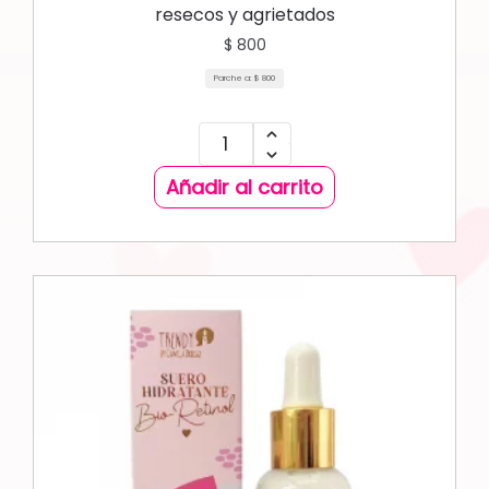
resecos y agrietados
$
800
Parche a:
$
800
Añadir al carrito