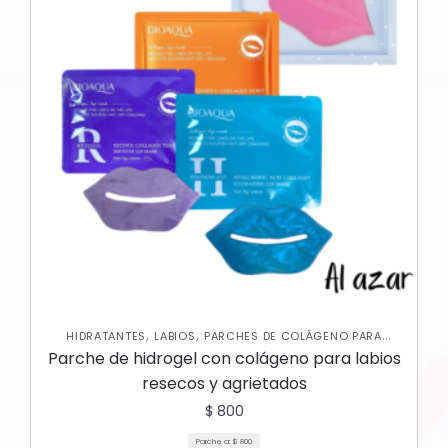
,
,
HIDRATANTES
LABIOS
PARCHES DE COLÁGENO PARA
,
LABIOS
SKIN CARE FACIAL
Parche de hidrogel con colágeno para labios
resecos y agrietados
$
800
Parche a:
$
800