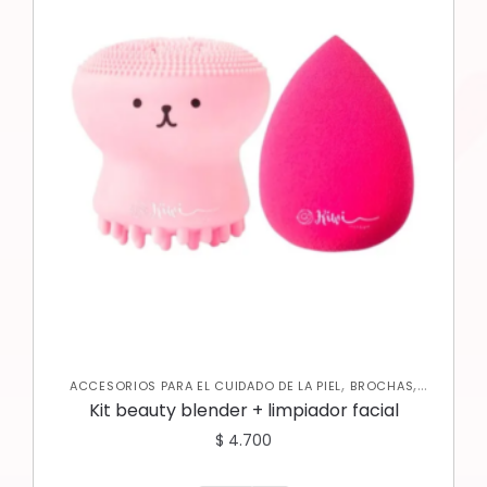
,
,
ACCESORIOS PARA EL CUIDADO DE LA PIEL
BROCHAS
,
JABONES Y EXFOLIANTES
SKIN CARE FACIAL
Kit beauty blender + limpiador facial
$
4.700