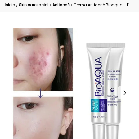
Inicio
Skin care facial
Antiacné
Crema Antiacné Bioaqua – Elimina Granos y Cicatrices
/
/
/