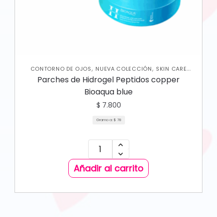
,
,
CONTORNO DE OJOS
NUEVA COLECCIÓN
SKIN CARE
FACIAL
Parches de Hidrogel Peptidos copper
Bioaqua blue
$
7.800
Gramo a:
$
78
Añadir al carrito