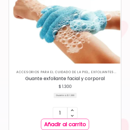
,
ACCESORIOS PARA EL CUIDADO DE LA PIEL
EXFOLIANTES
,
,
CORPORALES
JABONES Y EXFOLIANTES
SKIN CARE
Guante exfoliante facial y corporal
,
CORPORAL
SKIN CARE FACIAL
$
1.300
Guante a:
$
1.300
Añadir al carrito