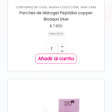
,
,
CONTORNO DE OJOS
NUEVA COLECCIÓN
SKIN CARE
FACIAL
Parches de Hidrogel Peptidos copper
Bioaqua blue
$
7.800
Gramo a:
$
78
Añadir al carrito