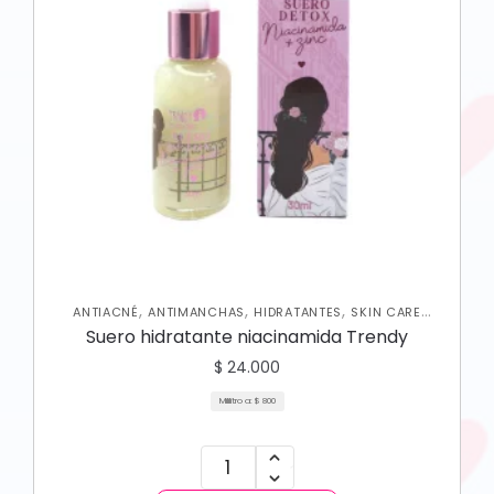
,
,
,
ANTIACNÉ
ANTIMANCHAS
HIDRATANTES
SKIN CARE
FACIAL
Suero hidratante niacinamida Trendy
$
24.000
Mililitro a:
$
800