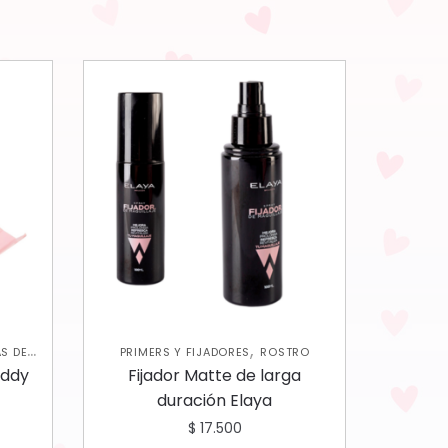
,
AS DE
PRIMERS Y FIJADORES
ROSTRO
ES
eddy
Fijador Matte de larga
duración Elaya
$
17.500