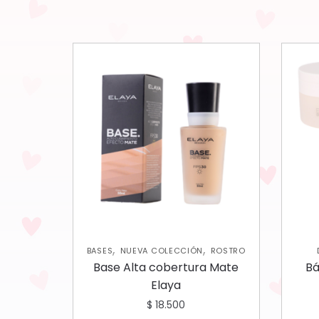
,
,
BASES
NUEVA COLECCIÓN
ROSTRO
COL
Base Alta cobertura Mate
Bá
Elaya
$
18.500