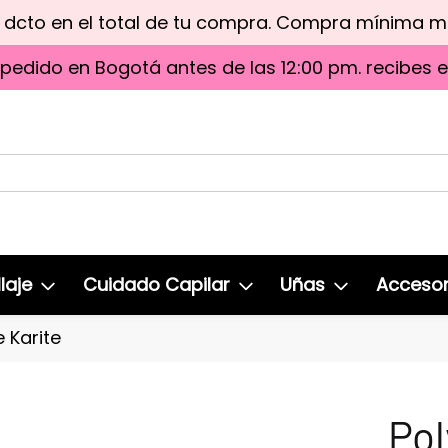
e dcto en el total de tu compra. Compra mínima 
 pedido en Bogotá antes de las 12:00 pm. recibes 
laje
Cuidado Capilar
Uñas
Accesor
 Karite
Po