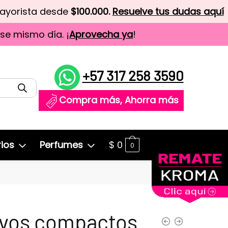
mayorista desde
$100.000.
Resuelve tus dudas aquí
ese mismo día. ¡
Aprovecha ya
!
+57 317 258 3590
Compra más, Ahorra más
ios
Perfumes
$
0
0
lvos compactos