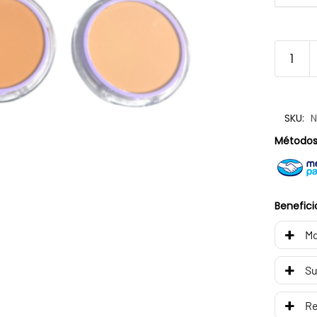
SKU:
Métodos
Benefici
Mo
Su
R