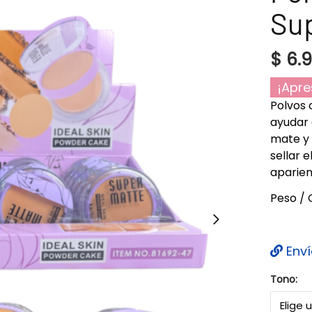
Sup
$
6.
¡Apre
Polvos 
ayudar 
mate y 
sellar 
aparien
Peso / 
Enví
Tono: