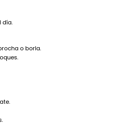
 día.
rocha o borla.
toques.
ate.
.