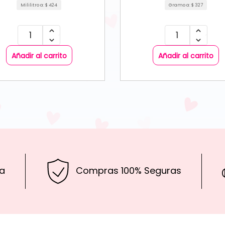
Mililitro a:
$
424
Gramo a:
$
327
Añadir al carrito
Añadir al carrito
a
Compras 100% Seguras