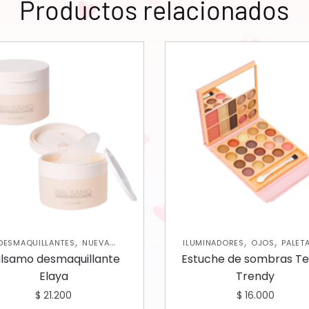
Productos relacionados
,
,
,
DESMAQUILLANTES
NUEVA
ILUMINADORES
OJOS
PALET
,
,
,
,
ECCIÓN
ROSTRO
SKIN CARE
SOMBRAS
ROSTRO
RUBOR
lsamo desmaquillante
Estuche de sombras T
FACIAL
Elaya
Trendy
$
21.200
$
16.000