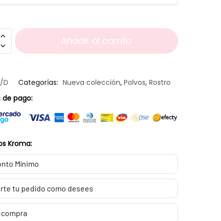
Añadir al carrito
N/D
Categorías:
Nueva colección
,
Polvos
,
Rostro
 de pago:
os Kroma:
nto Mínimo
rte tu pedido como desees
ecompra