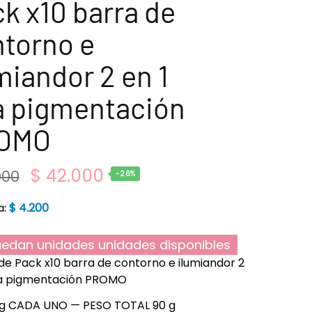
k x10 barra de
torno e
miandor 2 en 1
a pigmentación
OMO
$
42.000
000
-26%
$
4.200
a:
edan unidades unidades disponibles
de Pack x10 barra de contorno e ilumiandor 2
lta pigmentación PROMO
g CADA UNO — PESO TOTAL 90 g