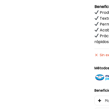
Benefic
Produ
Textu
Permi
Acaba
Práct
rápidos
Sin e
Métodos
Benefici
Mo