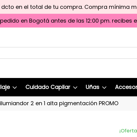
e dcto en el total de tu compra. Compra mínima 
 pedido en Bogotá antes de las 12:00 pm. recibes 
laje
Cuidado Capilar
Uñas
Accesor
 ilumiandor 2 en 1 alta pigmentación PROMO
¡Oferta