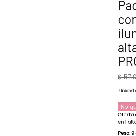
Pac
con
ilu
alt
PR
$
57.
Unidad 
No qu
Oferta 
en 1 a
Peso:
9 