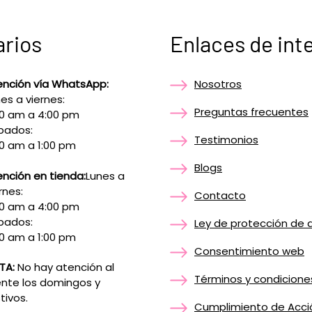
arios
Enlaces de int
ención vía WhatsApp:
Nosotros
es a viernes:
Preguntas frecuentes
00 am a 4:00 pm
bados:
Testimonios
0 am a 1:00 pm
Blogs
nción en tienda:
Lunes a
rnes:
Contacto
00 am a 4:00 pm
bados:
Ley de protección de 
0 am a 1:00 pm
Consentimiento web
TA:
No hay atención al
Términos y condicione
ente los domingos y
tivos.
Cumplimiento de Acci