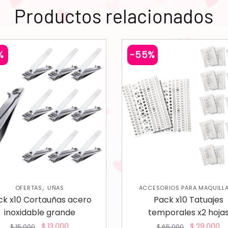
Productos relacionados
%
-55%
,
OFERTAS
UÑAS
ACCESORIOS PARA MAQUILL
,
OFERTAS
VARIEDADES
ck x10 Cortauñas acero
Pack x10 Tatuajes
inoxidable grande
temporales x2 hoja
$
13.000
$
29.000
$
15.000
$
65.000