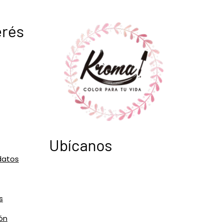
erés
Ubícanos
datos
s
ón