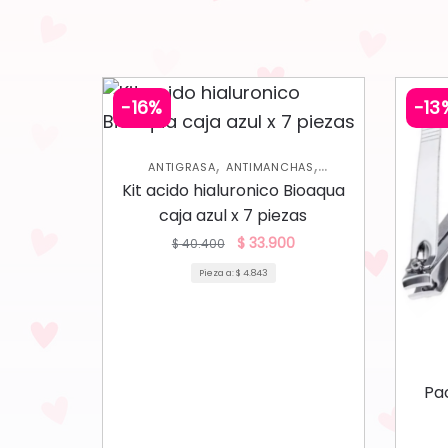
-16%
-13
,
,
ANTIGRASA
ANTIMANCHAS
,
,
HIDRATANTES
NUEVA COLECCIÓN
Kit acido hialuronico Bioaqua
,
OFERTAS
SKIN CARE FACIAL
caja azul x 7 piezas
$
33.900
$
40.400
Pieza a:
$
4.843
Pa