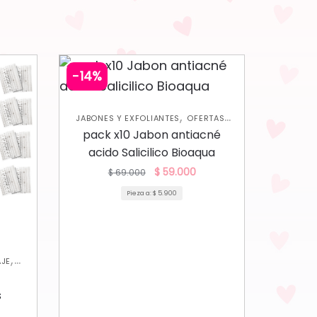
-14%
,
,
JABONES Y EXFOLIANTES
OFERTAS
SKIN CARE FACIAL
pack x10 Jabon antiacné
acido Salicilico Bioaqua
$
59.000
$
69.000
Pieza a:
$
5.900
,
AJE
s