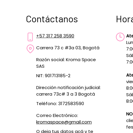
Contáctanos
Hor
+57 317 258 3590
At
Lun
Carrera 73 c #3a 03, Bogotá
7:
Sá
Razón social: Kroma Space
7:0
SAS
Ate
NIT: 901713185-2
vie
Dirección notificación judicial:
8:
carrera 73c# 3 a 3 Bogotá
Sá
8:0
Teléfono: 3172583590
NO
Correo Electrónico:
cli
kromaspace@gmail.com
fes
O deja tus datos
acá
y te