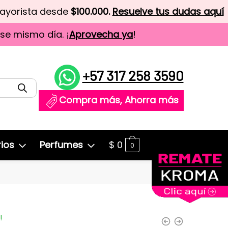
mayorista desde
$100.000.
Resuelve tus dudas aquí
ese mismo día. ¡
Aprovecha ya
!
+57 317 258 3590
Compra más, Ahorra más
ios
Perfumes
$
0
0
!