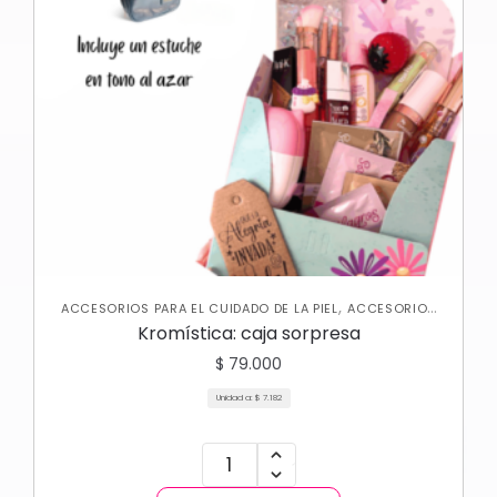
,
ACCESORIOS PARA EL CUIDADO DE LA PIEL
ACCESORIOS
,
,
,
,
PARA MAQUILLAJE
HIDRATANTES
ILUMINADORES
LABIALES
Kromística: caja sorpresa
,
,
,
,
LABIOS
NUEVA COLECCIÓN
OFERTAS
OJOS
PALETAS DE
,
,
SOMBRAS
PARCHES DE COLÁGENO
PARCHES DE
$
79.000
,
COLÁGENO PARA LABIOS
UÑAS
Unidad a:
$
7.182