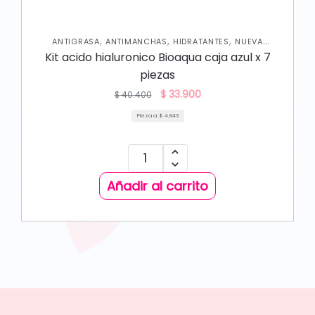
,
,
,
ANTIGRASA
ANTIMANCHAS
HIDRATANTES
NUEVA
,
,
COLECCIÓN
OFERTAS
SKIN CARE FACIAL
Kit acido hialuronico Bioaqua caja azul x 7
piezas
$
33.900
$
40.400
Pieza a:
$
4.843
Añadir al carrito