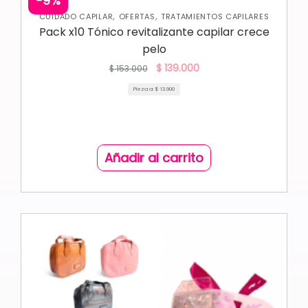
-9%
,
,
CUIDADO CAPILAR
OFERTAS
TRATAMIENTOS CAPILARES
Pack x10 Tónico revitalizante capilar crece
pelo
$
139.000
$
153.000
Pieza a:
$
13.900
Añadir al carrito