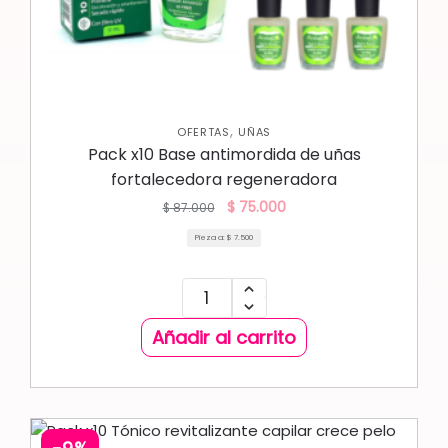
,
OFERTAS
UÑAS
Pack x10 Base antimordida de uñas
fortalecedora regeneradora
$
75.000
$
87.000
Pieza a:
$
7.500
Añadir al carrito