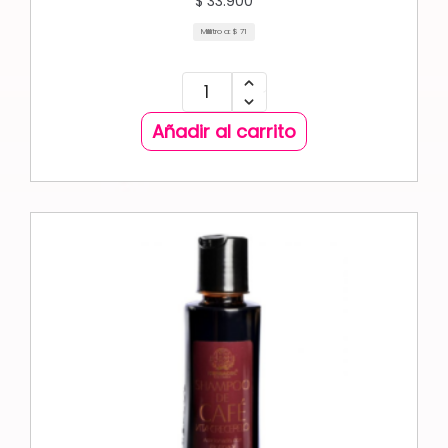
$
33.900
Mililitro a:
$
71
Añadir al carrito