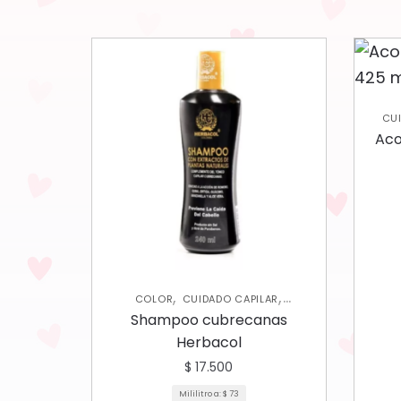
CU
Aco
,
,
COLOR
CUIDADO CAPILAR
SHAMPOOS Y ACONDICIONADORES
Shampoo cubrecanas
Herbacol
$
17.500
Mililitro a:
$
73