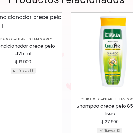
,
IDADO CAPILAR
SHAMPOOS Y
ACONDICIONADORES
ndicionador crece pelo
425 ml
$
13.900
Mililitro a:
$
33
,
CUIDADO CAPILAR
SHAMPOO
ACONDICIONADORES
Shampoo crece pelo 85
lissia
$
27.900
Mililitro a:
$
33