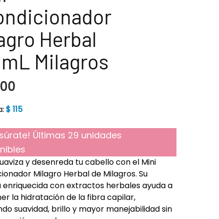
ondicionador
agro Herbal
0mL Milagros
500
$
115
a:
súrate! Últimas 29 unidades
nibles
suaviza y desenreda tu cabello con el Mini
ionador Milagro Herbal de Milagros. Su
 enriquecida con extractos herbales ayuda a
r la hidratación de la fibra capilar,
do suavidad, brillo y mayor manejabilidad sin