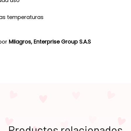
ada uso
altas temperaturas
 por
Milagros, Enterprise Group S.A.S
Productos relacionados