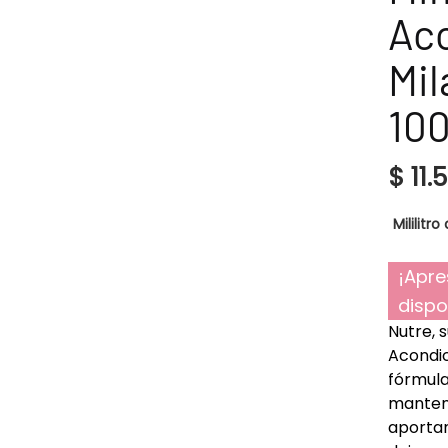
Ac
Mil
10
$
11.
Mililitro 
¡Apre
dispo
Nutre, 
Acondic
fórmula
mantene
aportan