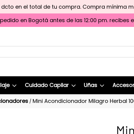
e dcto en el total de tu compra. Compra mínima 
 pedido en Bogotá antes de las 12:00 pm. recibes 
laje
Cuidado Capilar
Uñas
Accesor
ionadores
Mini Acondicionador Milagro Herbal 1
/
Min