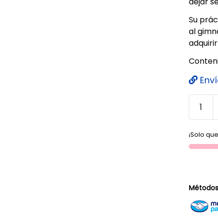
dejar s
Su prác
al gimn
adquiri
Conteni
Enví
¡Solo que
Métodos