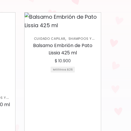
,
CUIDADO CAPILAR
SHAMPOOS Y
ACONDICIONADORES
Balsamo Embrión de Pato
Lissia 425 ml
$
10.900
Mililitro a:
$
26
S Y
0 ml