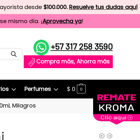
mayorista desde
$100.000.
Resuelve tus dudas aquí
ese mismo día. ¡
Aprovecha ya
!
+57 317 258 3590
Compra más, Ahorra más
ios
Perfumes
$
0
0
00mL Milagros
i