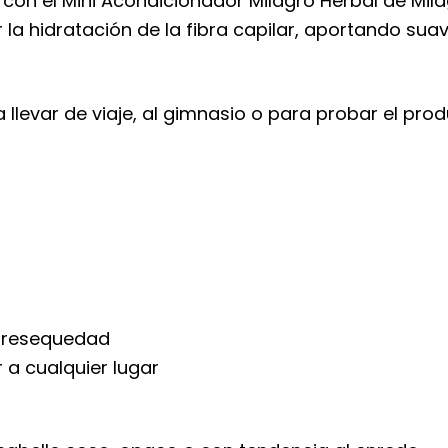
 con el Mini Acondicionador Milagro Herbal de Mil
a hidratación de la fibra capilar, aportando suav
 llevar de viaje, al gimnasio o para probar el pro
e resequedad
 a cualquier lugar