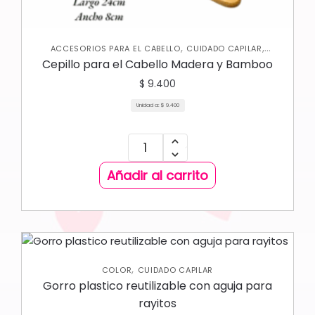
,
,
ACCESORIOS PARA EL CABELLO
CUIDADO CAPILAR
VARIEDADES
Cepillo para el Cabello Madera y Bamboo
$
9.400
Unidad a:
$
9.400
Añadir al carrito
,
COLOR
CUIDADO CAPILAR
Gorro plastico reutilizable con aguja para
rayitos