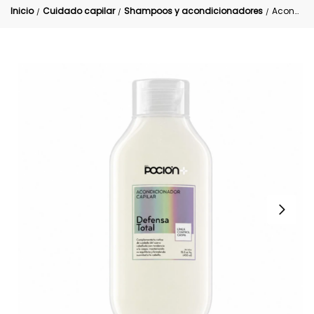
Inicio
Cuidado capilar
Shampoos y acondicionadores
Acondicionador control caspa La poción
/
/
/