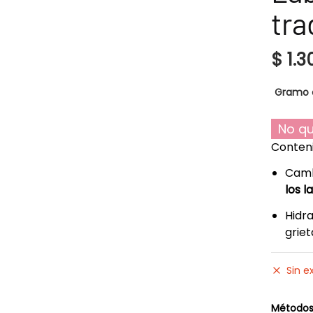
tra
$
1.3
Gramo 
No qu
Conteni
Camb
los l
Hidra
griet
Sin e
Métodos