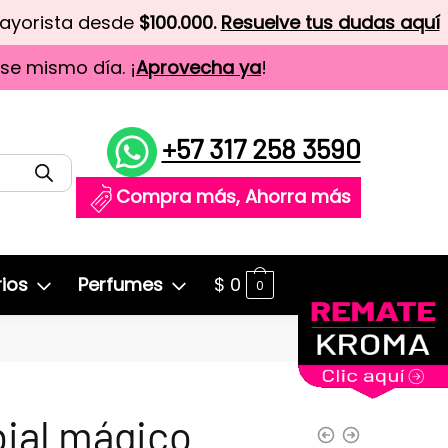
mayorista desde
$100.000.
Resuelve tus dudas aquí
ese mismo día. ¡
Aprovecha ya
!
+57 317 258 3590
Compra más, Ahorra más
ios
Perfumes
$
0
0
ial mágico