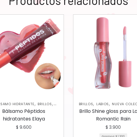
Productos relacionados
,
,
,
,
LSAMO HIDRATANTE
BRILLOS
BRILLOS
LABIOS
NUEVA COLE
,
LABIOS
NUEVA COLECCIÓN
Bálsamo Péptidos
Brillo Shine gloss para L
hidratantes Elaya
Romantic Rain
$
9.600
$
3.900
Gramo a:
$
1.300