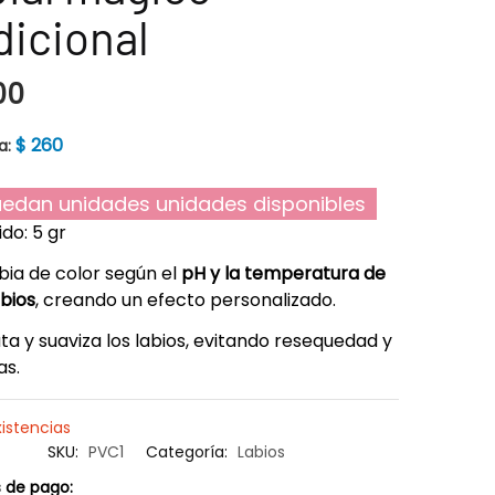
dicional
00
$
260
a:
edan unidades unidades disponibles
do: 5 gr
ia de color según el
pH y la temperatura de
abios
, creando un efecto personalizado.
ta y suaviza los labios, evitando resequedad y
as.
xistencias
SKU:
PVC1
Categoría:
Labios
 de pago: