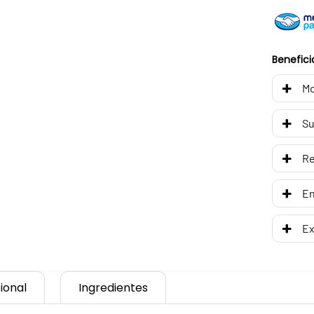
Benefici
Mo
Su
R
En
Ex
ional
Ingredientes