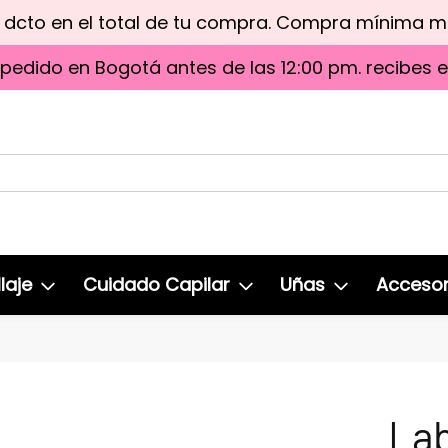
e dcto en el total de tu compra. Compra mínima 
 pedido en Bogotá antes de las 12:00 pm. recibes 
laje
Cuidado Capilar
Uñas
Accesor
Lab