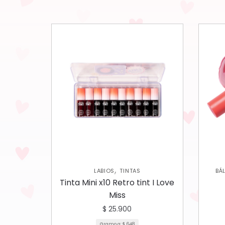
,
LABIOS
TINTAS
BÁ
Tinta Mini x10 Retro tint I Love
Miss
$
25.900
Gramo a:
$
648