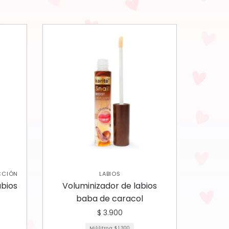
CCIÓN
LABIOS
abios
Voluminizador de labios
baba de caracol
$
3.900
Mililitro a:
$
1.300