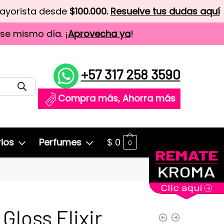
mayorista desde
$100.000.
Resuelve tus dudas aquí
ese mismo día. ¡
Aprovecha ya
!
+57 317 258 3590
Compra más, Ahorra más
ios
Perfumes
$
0
0
 Gloss Elixir