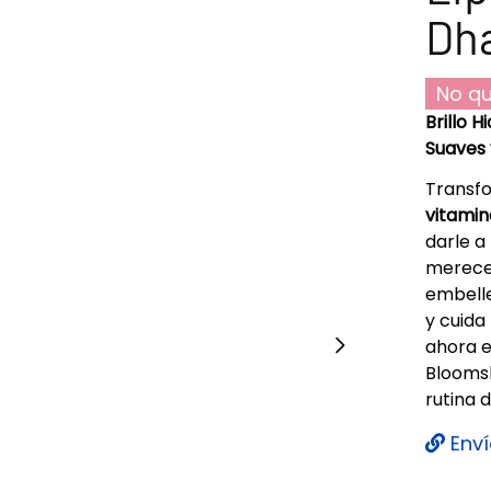
Dha
No qu
Brillo 
Suaves 
Transfo
vitamin
darle a 
merecen
embelle
y cuida
ahora en
Bloomsh
rutina d
Enví