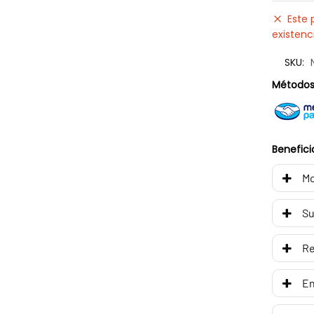
Este 
existenc
SKU:
Métodos
Benefici
Mo
Su
R
En