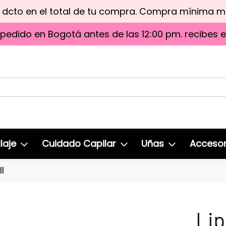
e dcto en el total de tu compra. Compra mínima 
 pedido en Bogotá antes de las 12:00 pm. recibes 
laje
Cuidado Capilar
Uñas
Accesor
l
Lip