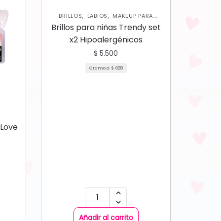
,
,
BRILLOS
LABIOS
MAKEUP PARA
NIÑAS
Brillos para niñas Trendy set
x2 Hipoalergénicos
$
5.500
Gramo a:
$
688
I Love
Añadir al carrito