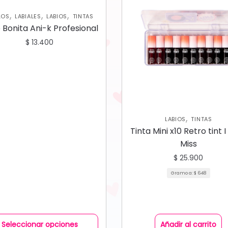
,
,
,
LOS
LABIALES
LABIOS
TINTAS
o Bonita Ani-k Profesional
$
13.400
,
LABIOS
TINTAS
Tinta Mini x10 Retro tint 
Miss
$
25.900
Gramo a:
$
648
Seleccionar opciones
Añadir al carrito