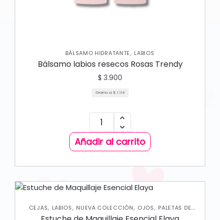
,
BÁLSAMO HIDRATANTE
LABIOS
Bálsamo labios resecos Rosas Trendy
$
3.900
Gramo a:
$
1.114
Añadir al carrito
,
,
,
,
CEJAS
LABIOS
NUEVA COLECCIÓN
OJOS
PALETAS DE
SOMBRAS
Estuche de Maquillaje Esencial Elaya