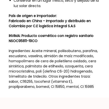
Conservar en un lugar fresco, seco y alejado de la
luz solar directa.
País de origen e importador:
Fabricado en China – Importado y distribuido en
Colombia por C.E logistica integral S.A.S
INVIMA: Producto cosmético con registro sanitario
NSOC95811-19CO
Ingredientes: Aceite mineral, poliisobuteno, parafina,
escualano, vaselina, almidón de maíz modificado,
homopolímero de cera de polietileno oxidado, cera
sintética, palmitato de etilhexilo, ozoquerita, cera
microcristalina, poli (olefina C6-20) hidrogenado,
trimelitato de tridecilo. Otros ingredientes traza:
sabor, C116255, tocoferol (vitamina E),
propilparabeno, borneol, CI 15850, mentol, CI 15985