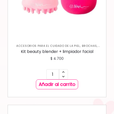
,
,
ACCESORIOS PARA EL CUIDADO DE LA PIEL
BROCHAS
,
JABONES Y EXFOLIANTES
SKIN CARE FACIAL
Kit beauty blender + limpiador facial
$
4.700
Añadir al carrito