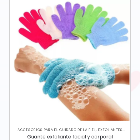
,
ACCESORIOS PARA EL CUIDADO DE LA PIEL
EXFOLIANTES
,
,
CORPORALES
JABONES Y EXFOLIANTES
SKIN CARE
Guante exfoliante facial y corporal
,
CORPORAL
SKIN CARE FACIAL