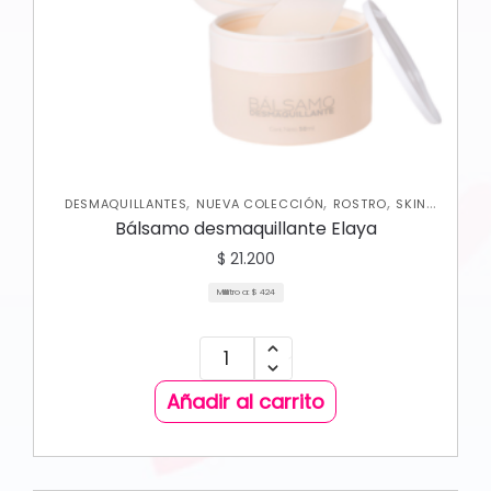
,
,
,
DESMAQUILLANTES
NUEVA COLECCIÓN
ROSTRO
SKIN
CARE FACIAL
Bálsamo desmaquillante Elaya
$
21.200
Mililitro a:
$
424
Añadir al carrito