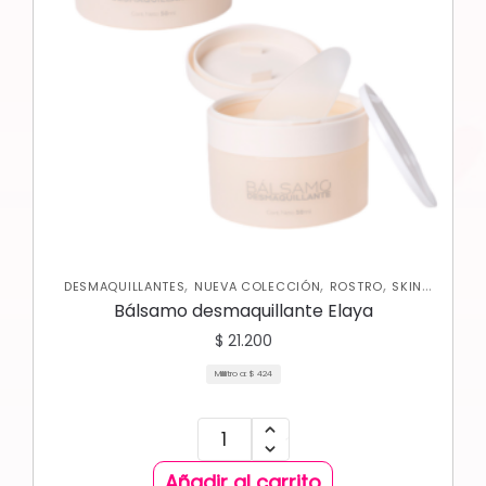
,
,
,
DESMAQUILLANTES
NUEVA COLECCIÓN
ROSTRO
SKIN
CARE FACIAL
Bálsamo desmaquillante Elaya
$
21.200
Mililitro a:
$
424
Añadir al carrito