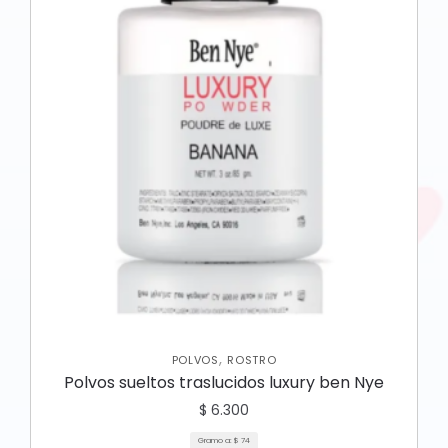
,
POLVOS
ROSTRO
Polvos sueltos traslucidos luxury ben Nye
$
6.300
Gramo a:
$
74