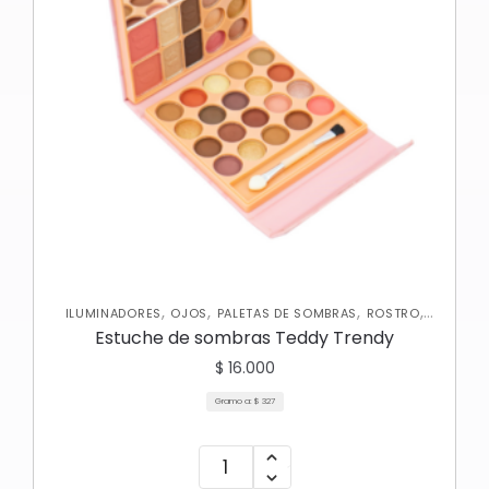
,
,
,
,
ILUMINADORES
OJOS
PALETAS DE SOMBRAS
ROSTRO
RUBORES
Estuche de sombras Teddy Trendy
$
16.000
Gramo a:
$
327