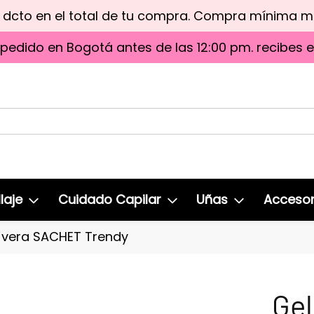
e dcto en el total de tu compra. Compra mínima 
 pedido en Bogotá antes de las 12:00 pm. recibes 
laje
Cuidado Capilar
Uñas
Accesor
e vera SACHET Trendy
Gel