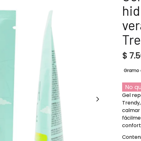
hid
ve
Tr
$
7.5
Gramo 
No qu
Gel rep
Trendy,
calmar 
fácilme
confort
Conteni