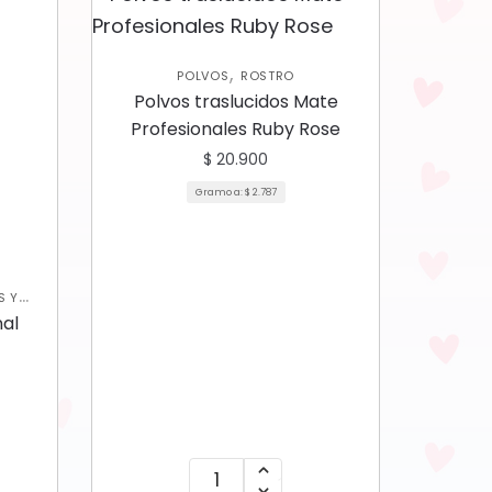
,
POLVOS
ROSTRO
Polvos traslucidos Mate
Profesionales Ruby Rose
$
20.900
Gramo a:
$
2.787
S Y
nal