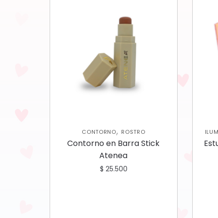
,
CONTORNO
ROSTRO
ILU
S
Contorno en Barra Stick
Est
Atenea
$
25.500