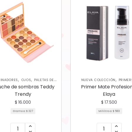
,
,
,
MINADORES
OJOS
PALETAS DE
NUEVA COLECCIÓN
PRIMER
,
,
,
OMBRAS
ROSTRO
RUBORES
FIJADORES
ROSTRO
uche de sombras Teddy
Primer Mate Profesio
Trendy
Elaya
$
16.000
$
17.500
Gramo a:
$
327
Mililitro a:
$
583