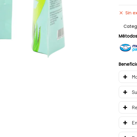
Sin e
Categ
Métodos
Benefici
Mo
Su
R
En