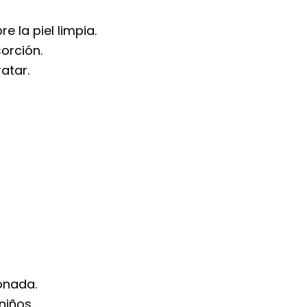
 la piel limpia.
orción.
atar.
ionada.
niños.