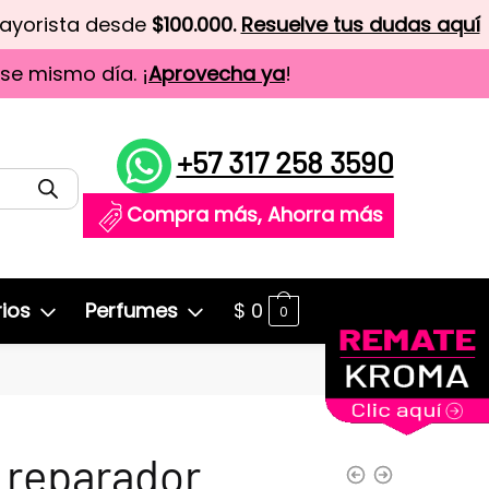
mayorista desde
$100.000.
Resuelve tus dudas aquí
ese mismo día. ¡
Aprovecha ya
!
+57 317 258 3590
Compra más, Ahorra más
ios
Perfumes
$
0
0
 reparador