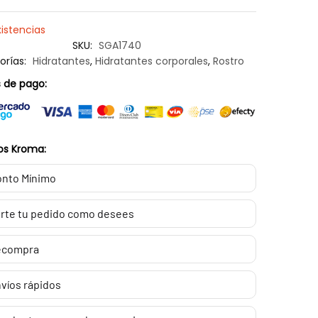
xistencias
SKU:
SGA1740
orías:
Hidratantes
,
Hidratantes corporales
,
Rostro
 de pago:
os Kroma:
nto Mínimo
rte tu pedido como desees
ecompra
víos rápidos