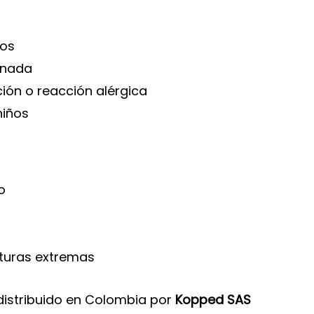
jos
ionada
ción o reacción alérgica
niños
o
turas extremas
distribuido en Colombia por
Kopped SAS