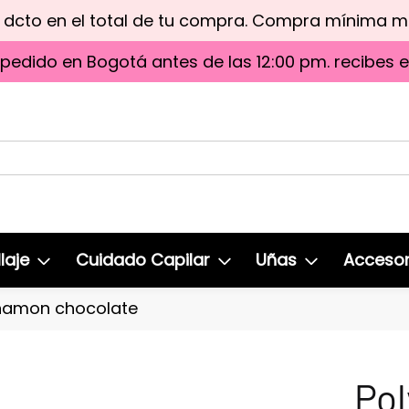
e dcto en el total de tu compra. Compra mínima 
 pedido en Bogotá antes de las 12:00 pm. recibes 
laje
Cuidado Capilar
Uñas
Accesor
Cinamon chocolate
Pol