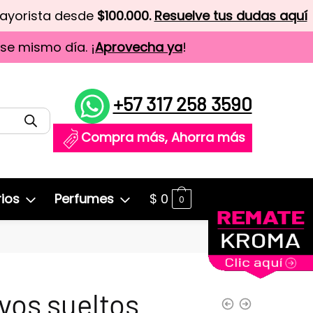
mayorista desde
$100.000.
Resuelve tus dudas aquí
ese mismo día. ¡
Aprovecha ya
!
+57 317 258 3590
Compra más, Ahorra más
ios
Perfumes
$
0
0
vos sueltos