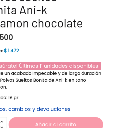
ita Ani-k
namon chocolate
.500
$
1.472
a:
súrate! Últimas 11 unidades disponibles
e un acabado impecable y de larga duración
 Polvos Sueltos Bonita de Ani-k en tono
on.
do: 18 gr.
os, cambios y devoluciones
Añadir al carrito