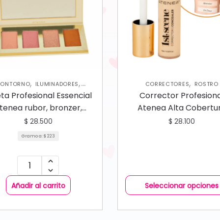
,
,
,
ONTORNO
ILUMINADORES
CORRECTORES
ROSTRO
,
ROSTRO
RUBORES
ta Profesional Essencial
Corrector Profesion
tenea rubor, bronzer,
Atenea Alta Cobertu
iluminador
$
28.500
$
28.100
Gramo a:
$
223
Añadir al carrito
Seleccionar opciones