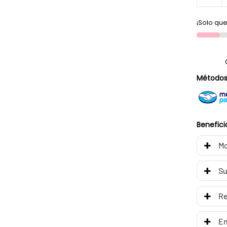
¡Solo que
Métodos
Benefici
Mo
Su
R
En