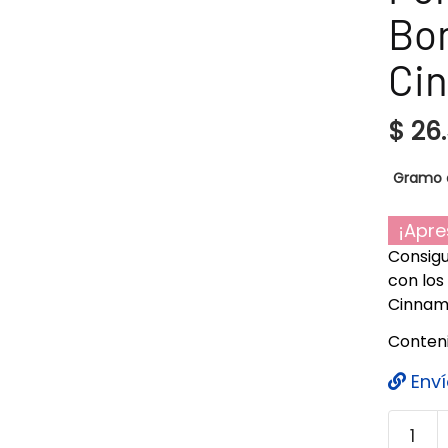
Bon
Ci
$
26
Gramo 
¡Apre
Consigu
con los
Cinnam
Conteni
Enví