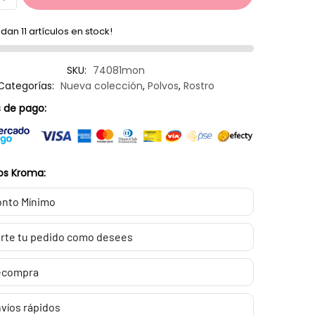
dan 11 artículos en stock!
SKU:
74081mon
Categorías:
Nueva colección
,
Polvos
,
Rostro
 de pago:
os Kroma:
nto Mínimo
rte tu pedido como desees
ecompra
víos rápidos