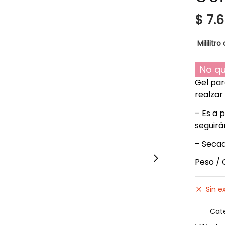
$
7.
Mililitro 
No qu
Gel para
realzar
– Es a 
seguirá
– Secad
Peso / 
Sin e
Cat