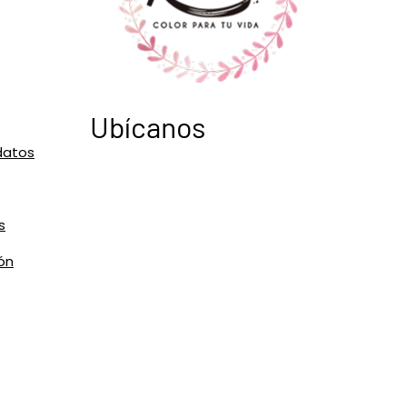
Ubícanos
datos
s
ón