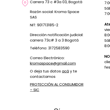
Carrera 73 c #3a 03, Bogotá
7:
Sá
Razón social: Kroma Space
7:0
SAS
Ate
NIT: 901713185-2
vie
Dirección notificación judicial:
8:
carrera 73c# 3 a 3 Bogotá
Sá
8:0
Teléfono: 3172583590
NO
Correo Electrónico:
cli
kromaspace@gmail.com
fes
O deja tus datos
acá
y te
contactamos
PROTECCIÓN AL CONSUMIDOR
– SIC