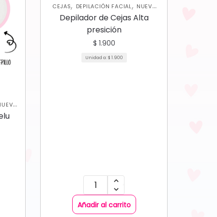
,
,
CEJAS
DEPILACIÓN FACIAL
NUEVA
,
,
,
COLECCIÓN
OJOS
PERFILADORES
Depilador de Cejas Alta
UNCATEGORIZED
presición
$
1.900
Unidad a:
$
1.900
NUEVA
elu
Añadir al carrito