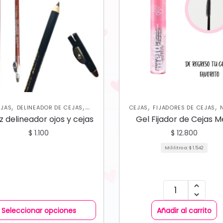
,
,
,
,
EJAS
DELINEADOR DE CEJAS
CEJAS
FIJADORES DE CEJAS
,
LINEADORES DE OJOS
OJOS
COLECCIÓN
z delineador ojos y cejas
Gel Fijador de Cejas M
$
1.100
$
12.800
Mililitro a:
$
1.542
Seleccionar opciones
Añadir al carrito