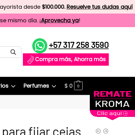
mayorista desde
$100.000.
Resuelve tus dudas aquí
ese mismo día. ¡
Aprovecha ya
!
+57 317 258 3590
Compra más, Ahorra más
ios
Perfumes
$
0
0
 para fijar cejas