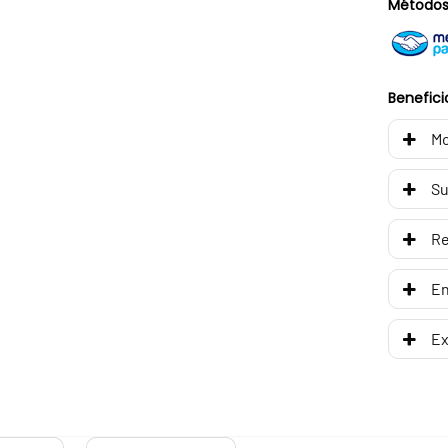
Métodos
Benefici
Mo
Su
R
En
Ex