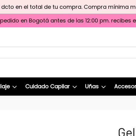
e dcto en el total de tu compra. Compra mínima 
 pedido en Bogotá antes de las 12:00 pm. recibes 
laje
Cuidado Capilar
Uñas
Accesor
Gel