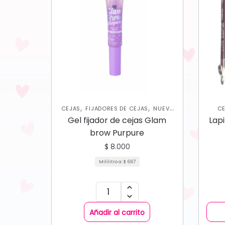
,
,
CEJAS
FIJADORES DE CEJAS
NUEVA
C
COLECCIÓN
DE
Gel fijador de cejas Glam
Lapi
brow Purpure
$
8.000
Mililitro a:
$
667
Añadir al carrito