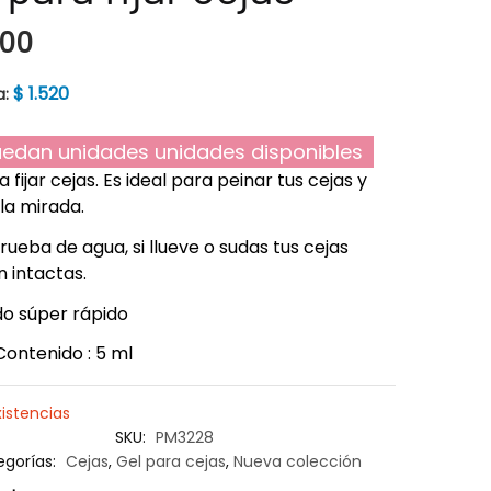
600
$
1.520
a:
edan unidades unidades disponibles
 fijar cejas. Es ideal para peinar tus cejas y
 la mirada.
prueba de agua, si llueve o sudas tus cejas
n intactas.
o súper rápido
Contenido : 5 ml
xistencias
SKU:
PM3228
egorías:
Cejas
,
Gel para cejas
,
Nueva colección