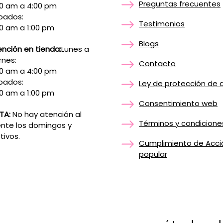
Preguntas frecuentes
00 am a 4:00 pm
bados:
Testimonios
0 am a 1:00 pm
Blogs
nción en tienda:
Lunes a
rnes:
Contacto
00 am a 4:00 pm
bados:
Ley de protección de 
0 am a 1:00 pm
Consentimiento web
TA:
No hay atención al
Términos y condicione
ente los domingos y
tivos.
Cumplimiento de Acci
popular