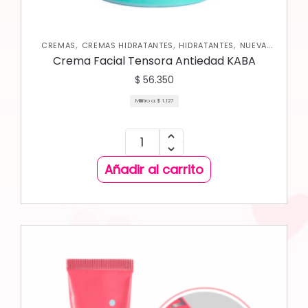
,
,
,
CREMAS
CREMAS HIDRATANTES
HIDRATANTES
NUEVA
,
COLECCIÓN
SKIN CARE FACIAL
Crema Facial Tensora Antiedad KABA
$
56.350
Mililitro a:
$
1.127
Añadir al carrito