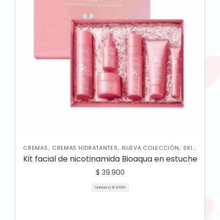
,
,
,
CREMAS
CREMAS HIDRATANTES
NUEVA COLECCIÓN
SKIN
CARE FACIAL
Kit facial de nicotinamida Bioaqua en estuche
$
39.900
Unidad a:
$
6.650