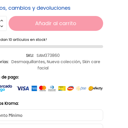
os, cambios y devoluciones
Añadir al carrito
dan 10 artículos en stock!
SKU:
SAM373860
rías:
Desmaquillantes
,
Nueva colección
,
Skin care
facial
 de pago:
os Kroma:
nto Mínimo