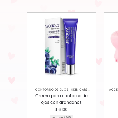
,
CONTORNO DE OJOS
SKIN CARE
ACCE
FACIAL
Crema para contorno de
EX
ojos con arandanos
$
6.100
Gramo a:
$
305