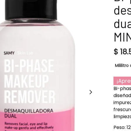
des
dua
MIN
$
18.
Mililitro 
¡Apre
Bi-phas
diseñad
impurez
frescura
limpiez
Peso: 1