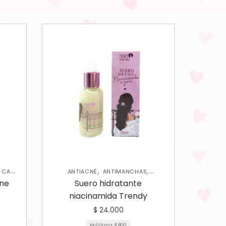
,
,
 CARE
ANTIACNÉ
ANTIMANCHAS
,
HIDRATANTES
SKIN CARE FACIAL
cne
Suero hidratante
niacinamida Trendy
$
24.000
Mililitro a:
$
800