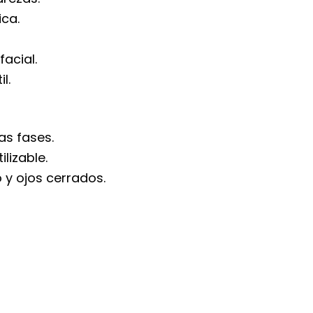
ica.
acial.
l.
as fases.
lizable.
 y ojos cerrados.