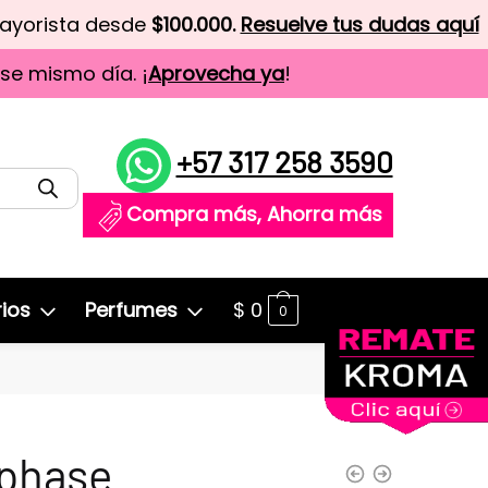
mayorista desde
$100.000.
Resuelve tus dudas aquí
ese mismo día. ¡
Aprovecha ya
!
+57 317 258 3590
Compra más, Ahorra más
ios
Perfumes
$
0
0
-phase