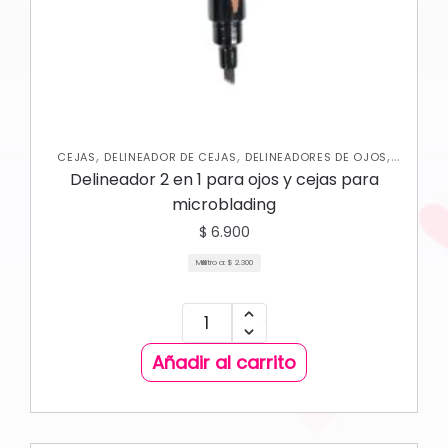
,
,
,
CEJAS
DELINEADOR DE CEJAS
DELINEADORES DE OJOS
OJOS
Delineador 2 en 1 para ojos y cejas para
microblading
$
6.900
Mililitro a:
$
2.300
Añadir al carrito