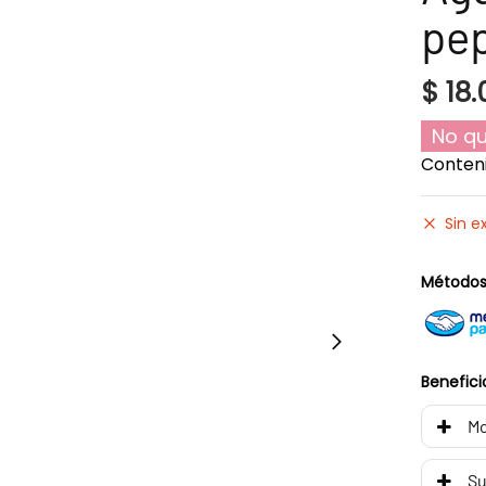
pep
$
18.
No qu
Conteni
Sin e
Métodos
Benefici
Mo
Su