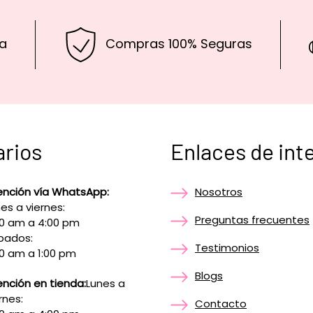
a
Compras 100% Seguras
arios
Enlaces de int
ención vía WhatsApp:
Nosotros
es a viernes:
Preguntas frecuentes
00 am a 4:00 pm
bados:
Testimonios
0 am a 1:00 pm
Blogs
nción en tienda:
Lunes a
rnes:
Contacto