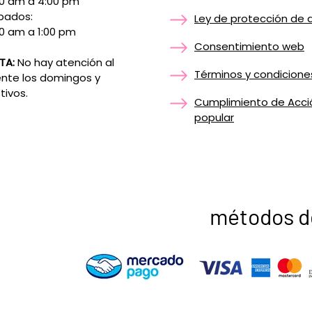
00 am a 4:00 pm
bados:
Ley de protección de 
0 am a 1:00 pm
Consentimiento web
TA:
No hay atención al
Términos y condicione
ente los domingos y
tivos.
Cumplimiento de Acci
popular
métodos d