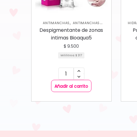
,
ANTIMANCHAS
ANTIMANCHAS
HIDR
,
,
CORPORAL
SKIN CARE CORPORAL
COLÁ
Despigmentante de zonas
P
SKIN CARE FACIAL
intimas Bioaqua5
$
9.500
Mililitro a:
$
317
Añadir al carrito