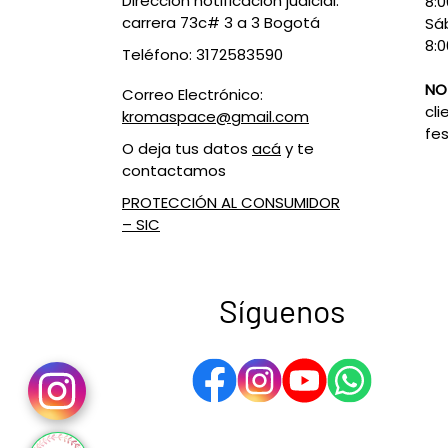
Dirección notificación judicial:
8:
carrera 73c# 3 a 3 Bogotá
Sá
8:0
Teléfono: 3172583590
NO
Correo Electrónico:
cli
kromaspace@gmail.com
fes
O deja tus datos
acá
y te
contactamos
PROTECCIÓN AL CONSUMIDOR
– SIC
Síguenos