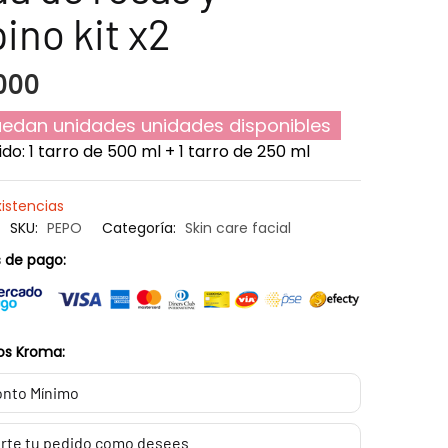
ino kit x2
000
edan unidades unidades disponibles
do: 1 tarro de 500 ml + 1 tarro de 250 ml
xistencias
SKU:
PEPO
Categoría:
Skin care facial
 de pago:
os Kroma:
nto Mínimo
rte tu pedido como desees