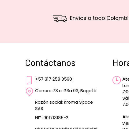
Envíos a todo Colombi
Contáctanos
Hor
+57 317 258 3590
At
Lun
Carrera 73 c #3a 03, Bogotá
7:
Sá
Razón social: Kroma Space
7:0
SAS
Ate
NIT: 901713185-2
vie