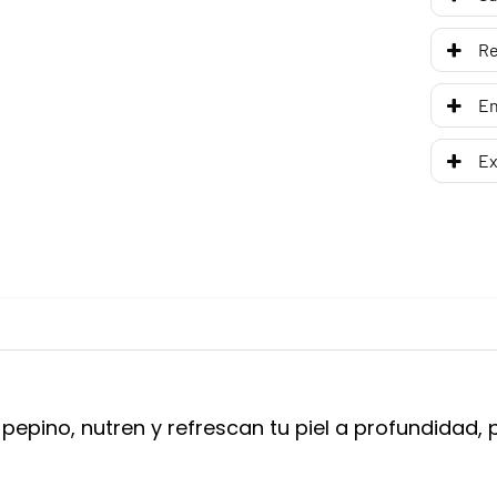
R
En
Ex
 pepino, nutren y refrescan tu piel a profundidad,