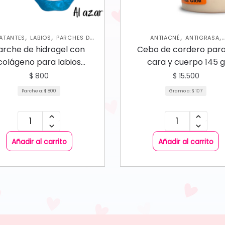
,
,
,
,
ATANTES
LABIOS
PARCHES DE
ANTIACNÉ
ANTIGRASA
,
,
GENO PARA LABIOS
SKIN CARE
ANTIMANCHAS
ANTIMANCH
arche de hidrogel con
Cebo de cordero para
,
,
FACIAL
CORPORAL
HIDRATANTES
SKI
colágeno para labios
cara y cuerpo 145 g
FACIAL
resecos y agrietados
$
800
$
15.500
Parche a:
$
800
Gramo a:
$
107
Añadir al carrito
Añadir al carrito