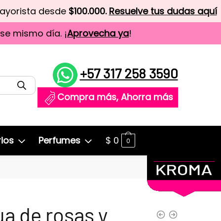
mayorista desde
$100.000.
Resuelve tus dudas aquí
ese mismo día. ¡
Aprovecha ya
!
+57 317 258 3590
Compra más, Ahorra más
ios
Perfumes
$
0
0
a de rosas y