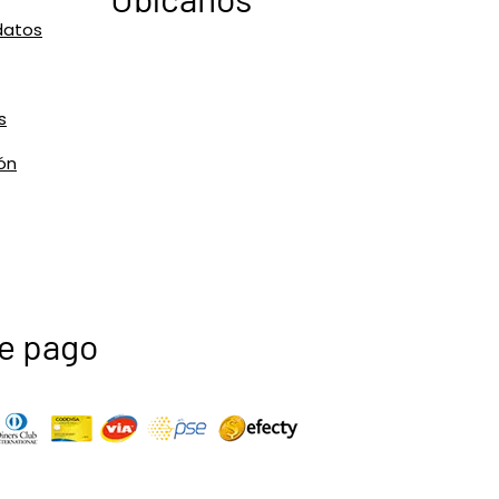
datos
s
ón
e pago