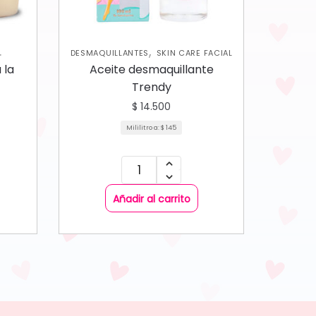
,
DESMAQUILLANTES
SKIN CARE FACIAL
AS
 la
Aceite desmaquillante
N CARE
Trendy
$
14.500
Mililitro a:
$
145
Añadir al carrito