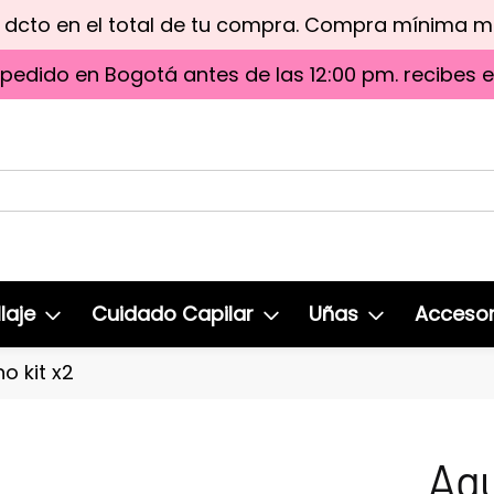
e dcto en el total de tu compra. Compra mínima 
 pedido en Bogotá antes de las 12:00 pm. recibes 
laje
Cuidado Capilar
Uñas
Accesor
o kit x2
Agu