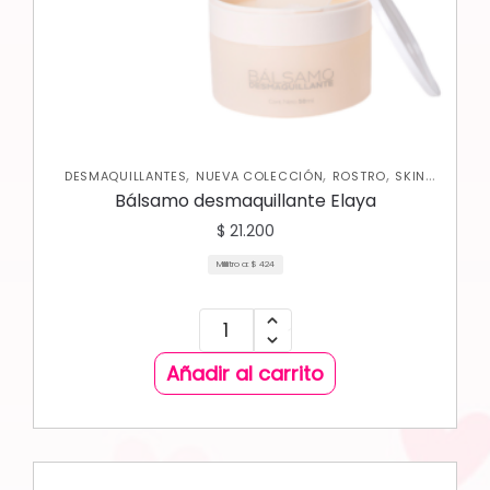
,
,
,
DESMAQUILLANTES
NUEVA COLECCIÓN
ROSTRO
SKIN
CARE FACIAL
Bálsamo desmaquillante Elaya
$
21.200
Mililitro a:
$
424
Añadir al carrito