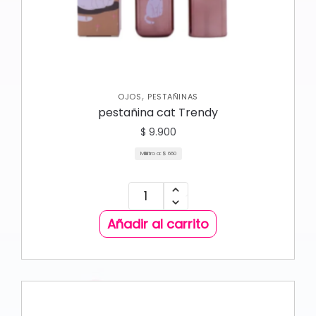
,
OJOS
PESTAÑINAS
pestañina cat Trendy
$
9.900
Mililitro a:
$
660
Añadir al carrito