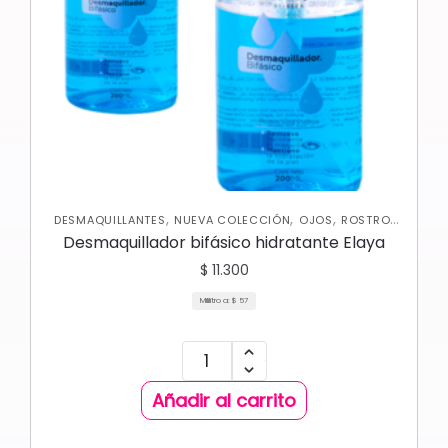
,
,
,
,
DESMAQUILLANTES
NUEVA COLECCIÓN
OJOS
ROSTRO
SKIN CARE FACIAL
Desmaquillador bifásico hidratante Elaya
$
11.300
Mililitro a:
$
57
Añadir al carrito