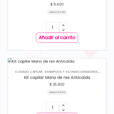
$
9.400
Unidad a:
$
9.400
Añadir al carrito
,
,
CUIDADO CAPILAR
SHAMPOOS Y ACONDICIONADORES
TRATAMIENTOS CAPILARES
Kit capilar Mano de res Anticaída
$
35.900
Unidad a:
$
8.975