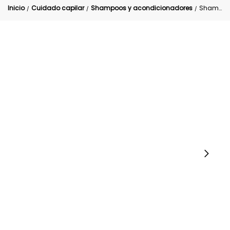
Inicio
Cuidado capilar
Shampoos y acondicionadores
Shampoo Anticaspa y Anticaída Ortiga Herbacol
/
/
/