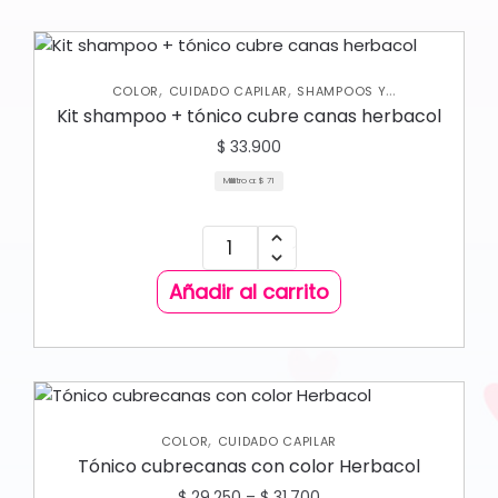
,
,
COLOR
CUIDADO CAPILAR
SHAMPOOS Y
ACONDICIONADORES
Kit shampoo + tónico cubre canas herbacol
$
33.900
Mililitro a:
$
71
Añadir al carrito
,
COLOR
CUIDADO CAPILAR
Tónico cubrecanas con color Herbacol
$
29.250
–
$
31.700