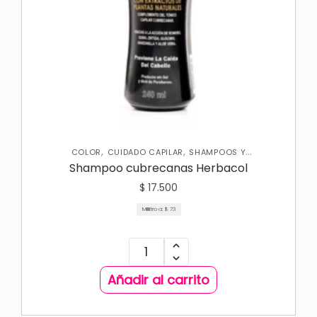
,
,
COLOR
CUIDADO CAPILAR
SHAMPOOS Y
ACONDICIONADORES
Shampoo cubrecanas Herbacol
$
17.500
Mililitro a:
$
73
Añadir al carrito