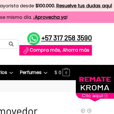
mayorista desde
$100.000.
Resuelve tus dudas aquí
ese mismo día. ¡
Aprovecha ya
!
+57 317 258 3590
Compra más, Ahorra más
ios
Perfumes
$
0
0
movedor