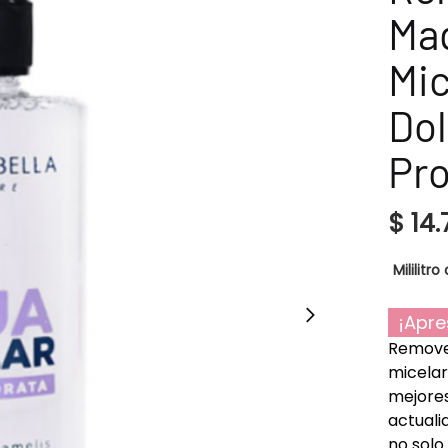
Maq
Mi
Dol
Pro
$
14.
Mililitro 
¡Apre
Removed
micelar
mejores
actuali
no solo