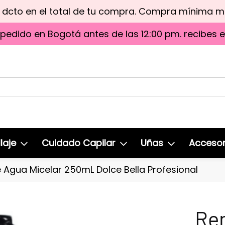
e dcto en el total de tu compra. Compra mínima 
 pedido en Bogotá antes de las 12:00 pm. recibes 
laje
Cuidado Capilar
Uñas
Accesor
 Agua Micelar 250mL Dolce Bella Profesional
Re