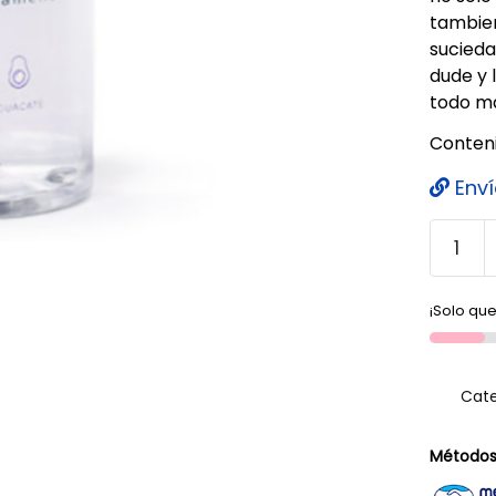
tambien
sucieda
dude y 
todo maq
Conteni
Enví
¡Solo que
Cate
Métodos