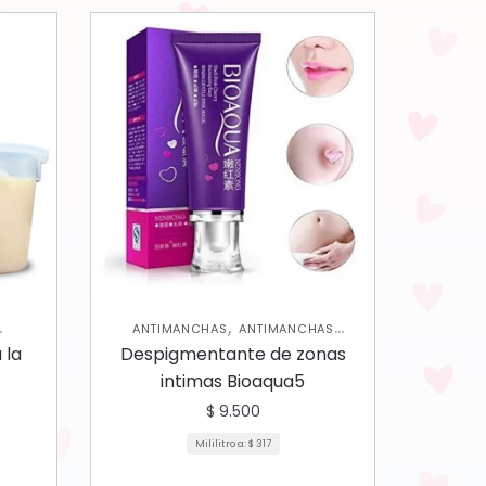
,
ANTIMANCHAS
ANTIMANCHAS
,
,
AS
CORPORAL
SKIN CARE CORPORAL
 la
Despigmentante de zonas
N CARE
SKIN CARE FACIAL
intimas Bioaqua5
$
9.500
Mililitro a:
$
317