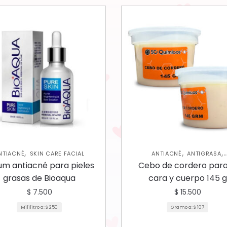
,
,
,
NTIACNÉ
SKIN CARE FACIAL
ANTIACNÉ
ANTIGRASA
,
ANTIMANCHAS
ANTIMANCH
um antiacné para pieles
Cebo de cordero para
,
,
CORPORAL
HIDRATANTES
SKI
grasas de Bioaqua
cara y cuerpo 145 g
FACIAL
$
7.500
$
15.500
Mililitro a:
$
250
Gramo a:
$
107