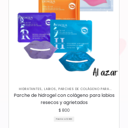
,
,
HIDRATANTES
LABIOS
PARCHES DE COLÁGENO PARA
,
LABIOS
SKIN CARE FACIAL
Parche de hidrogel con colágeno para labios
resecos y agrietados
$
800
Parche a:
$
800