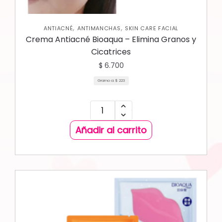
,
,
ANTIACNÉ
ANTIMANCHAS
SKIN CARE FACIAL
Crema Antiacné Bioaqua – Elimina Granos y
Cicatrices
$
6.700
Gramo a:
$
223
Añadir al carrito