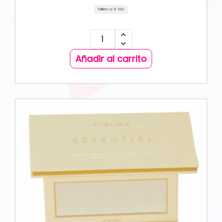
Mililitro a:
$
583
Añadir al carrito