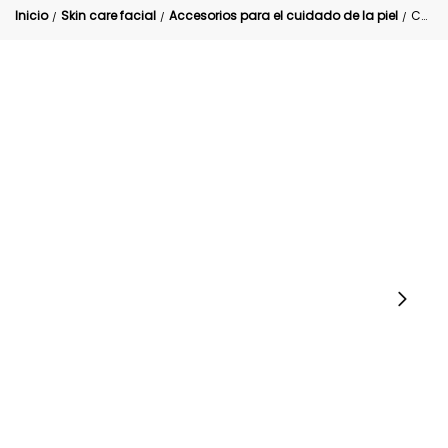
Inicio
Skin care facial
Accesorios para el cuidado de la piel
Cubrepezón x5 pares
/
/
/