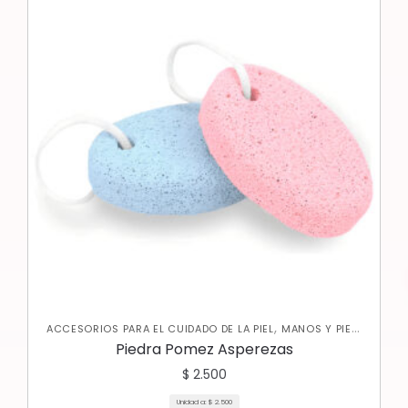
,
,
ACCESORIOS PARA EL CUIDADO DE LA PIEL
MANOS Y PIES
,
NUEVA COLECCIÓN
SKIN CARE CORPORAL
Piedra Pomez Asperezas
$
2.500
Unidad a:
$
2.500