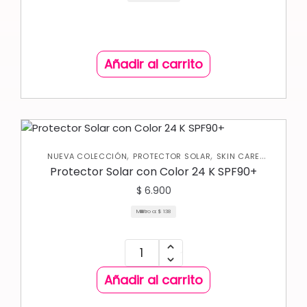
Añadir al carrito
,
,
NUEVA COLECCIÓN
PROTECTOR SOLAR
SKIN CARE
,
CORPORAL
SKIN CARE FACIAL
Protector Solar con Color 24 K SPF90+
$
6.900
Mililitro a:
$
138
Añadir al carrito