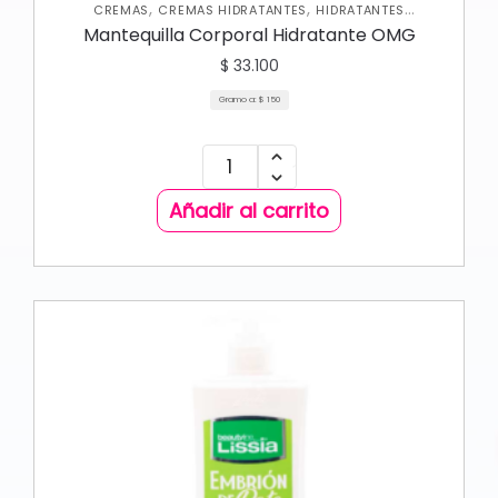
,
,
CREMAS
CREMAS HIDRATANTES
HIDRATANTES
,
,
CORPORALES
NUEVA COLECCIÓN
SKIN CARE CORPORAL
Mantequilla Corporal Hidratante OMG
$
33.100
Gramo a:
$
150
Añadir al carrito