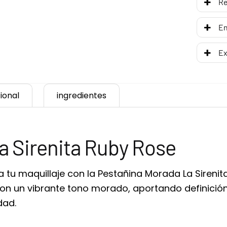
R
En
Ex
ional
ingredientes
a Sirenita Ruby Rose
 a tu maquillaje con la Pestañina Morada La Sirenit
n un vibrante tono morado, aportando definición,
dad.