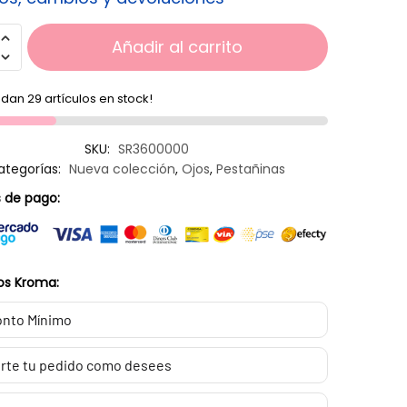
Añadir al carrito
dan 29 artículos en stock!
SKU:
SR3600000
ategorías:
Nueva colección
,
Ojos
,
Pestañinas
 de pago:
os Kroma:
nto Mínimo
rte tu pedido como desees