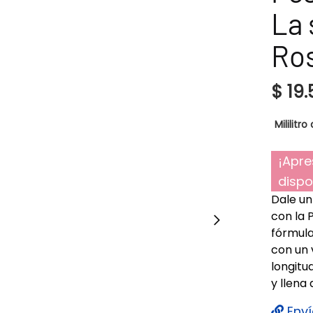
La 
Ro
$
19.
Mililitro 
¡Apre
dispo
Dale un
con la 
fórmula
con un 
longitu
y llena
Enví