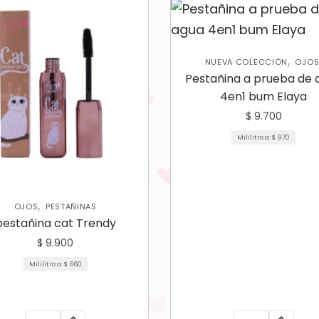
,
NUEVA COLECCIÓN
OJO
PESTAÑINAS
Pestañina a prueba de 
4en1 bum Elaya
$
9.700
Mililitro a:
$
970
,
OJOS
PESTAÑINAS
pestañina cat Trendy
$
9.900
Mililitro a:
$
660