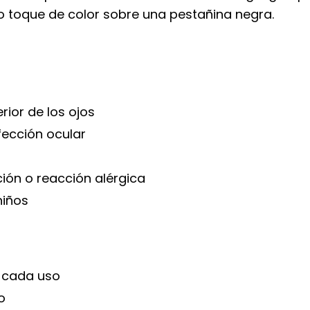
o toque de color sobre una pestañina negra.
erior de los ojos
nfección ocular
ción o reacción alérgica
niños
 cada uso
o