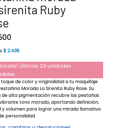
sirenita Ruby
se
500
$
2.438
a:
súrate! Últimas 29 unidades
nibles
 toque de color y originalidad a tu maquillaje
Pestañina Morada La Sirenita Ruby Rose. Su
 de alta pigmentación recubre las pestañas
vibrante tono morado, aportando definición,
d y volumen para lograr una mirada llamativa
 de personalidad.
os, cambios y devoluciones