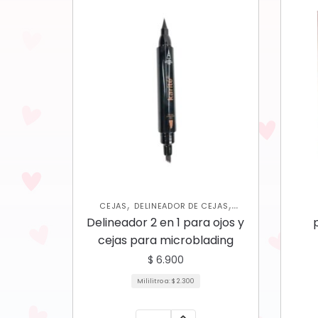
,
,
CEJAS
DELINEADOR DE CEJAS
,
DELINEADORES DE OJOS
OJOS
Delineador 2 en 1 para ojos y
cejas para microblading
$
6.900
Mililitro a:
$
2.300