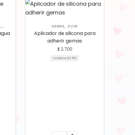
,
,
S
GEMAS
OJOS
agua
Aplicador de silicona para
adherir gemas
$
2.700
Unidad a:
$
2.700