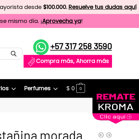
mayorista desde
$100.000.
Resuelve tus dudas aquí
ese mismo día. ¡
Aprovecha ya
!
+57 317 258 3590
Compra más, Ahorra más
ios
Perfumes
$
0
0
stañina morada