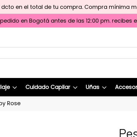
e dcto en el total de tu compra. Compra mínima 
 pedido en Bogotá antes de las 12:00 pm. recibes 
laje
Cuidado Capilar
Uñas
Accesor
uby Rose
Pe