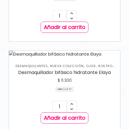
Añadir al carrito
,
,
,
,
DESMAQUILLANTES
NUEVA COLECCIÓN
OJOS
ROSTRO
SKIN CARE FACIAL
Desmaquillador bifásico hidratante Elaya
$
11.300
Mililitro a:
$
57
Añadir al carrito