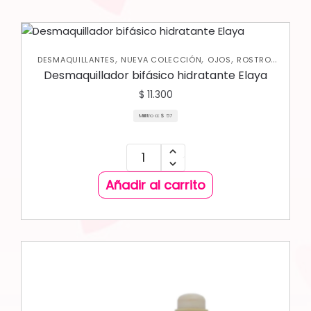
,
,
,
,
DESMAQUILLANTES
NUEVA COLECCIÓN
OJOS
ROSTRO
SKIN CARE FACIAL
Desmaquillador bifásico hidratante Elaya
$
11.300
Mililitro a:
$
57
Añadir al carrito