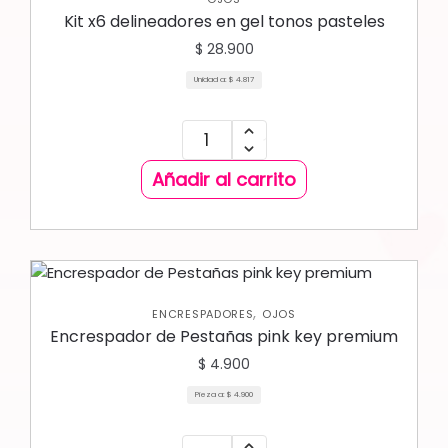
Kit x6 delineadores en gel tonos pasteles
$
28.900
Unidad a:
$
4.817
Añadir al carrito
,
ENCRESPADORES
OJOS
Encrespador de Pestañas pink key premium
$
4.900
Pieza a:
$
4.900