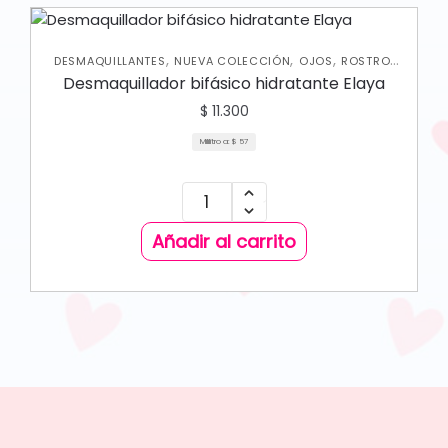
,
,
,
,
DESMAQUILLANTES
NUEVA COLECCIÓN
OJOS
ROSTRO
SKIN CARE FACIAL
Desmaquillador bifásico hidratante Elaya
$
11.300
Mililitro a:
$
57
Añadir al carrito