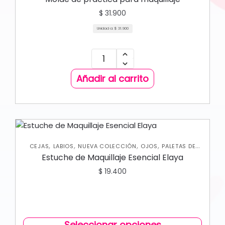
$
31.900
Unidad a:
$
31.900
Añadir al carrito
,
,
,
,
CEJAS
LABIOS
NUEVA COLECCIÓN
OJOS
PALETAS DE
SOMBRAS
Estuche de Maquillaje Esencial Elaya
$
19.400
Seleccionar opciones