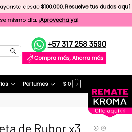
mayorista desde
$100.000.
Resuelve tus dudas aquí
ese mismo día. ¡
Aprovecha ya
!
+57 317 258 3590
Compra más, Ahorra más
ios
Perfumes
$
0
0
eta de Rubor x3