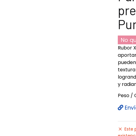
pre
Pu
No qu
Rubor X
aportar
pueden 
textura
logrand
y radia
Peso / 
Enví
Este 
existenc