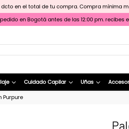
e dcto en el total de tu compra. Compra mínima 
 pedido en Bogotá antes de las 12:00 pm. recibes 
laje
Cuidado Capilar
Uñas
Accesor
h Purpure
Pal