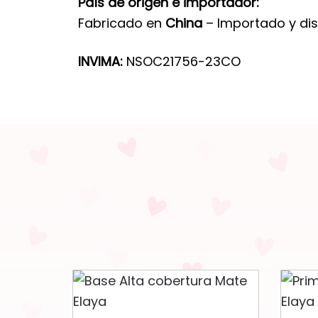
País de origen e importador:
Fabricado en
China
– Importado y dis
INVIMA:
NSOC21756-23CO