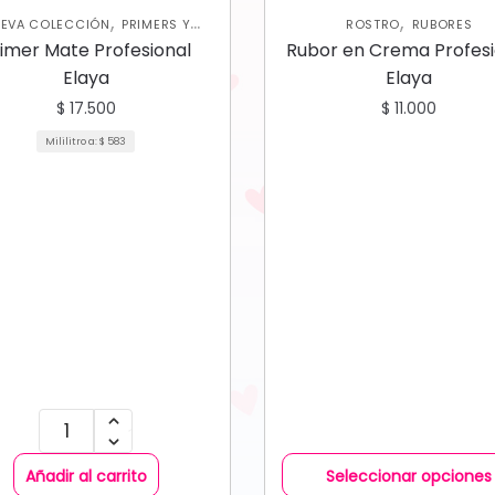
,
,
EVA COLECCIÓN
PRIMERS Y
ROSTRO
RUBORES
,
FIJADORES
ROSTRO
imer Mate Profesional
Rubor en Crema Profesi
Elaya
Elaya
$
17.500
$
11.000
Mililitro a:
$
583
Añadir al carrito
Seleccionar opciones