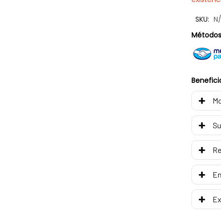
SKU:
N
Métodos
Benefici
Mo
Su
R
En
Ex