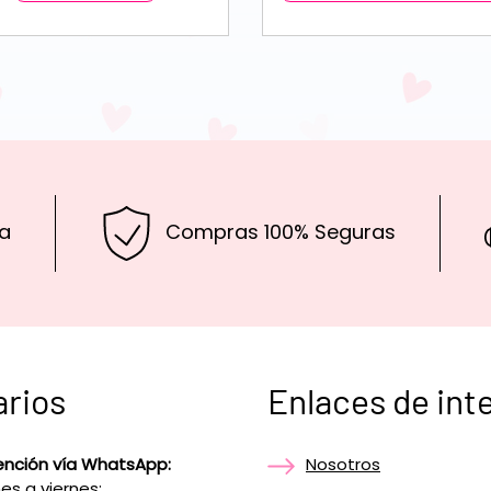
a
Compras 100% Seguras
arios
Enlaces de int
ención vía WhatsApp:
Nosotros
es a viernes: