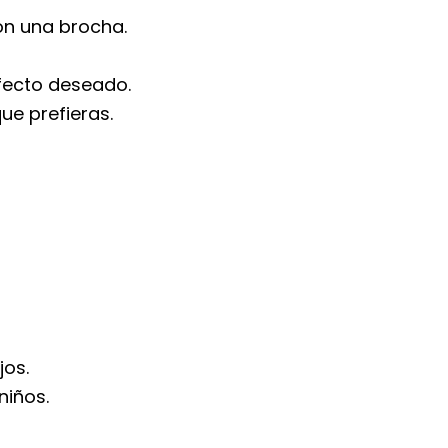
con una brocha.
.
fecto deseado.
ue prefieras.
jos.
niños.