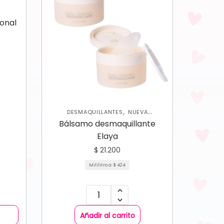
onal
,
DESMAQUILLANTES
NUEVA
,
,
COLECCIÓN
ROSTRO
SKIN CARE
Bálsamo desmaquillante
FACIAL
Elaya
$
21.200
Mililitro a:
$
424
Añadir al carrito