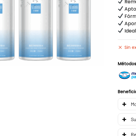
Remue
Apto 
Fórmu
Aport
Ideal
Sin e
Métodos
Benefici
Mo
Su
R