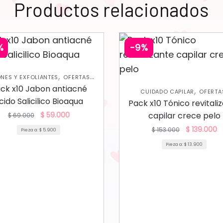
Productos relacionados
%
-9%
,
,
NES Y EXFOLIANTES
OFERTAS
SKIN CARE FACIAL
ck x10 Jabon antiacné
,
CUIDADO CAPILAR
OFERTA
cido Salicilico Bioaqua
TRATAMIENTOS CAPILARE
Pack x10 Tónico revitali
$
59.000
capilar crece pelo
$
69.000
$
139.000
$
153.000
Pieza a:
$
5.900
Pieza a:
$
13.900