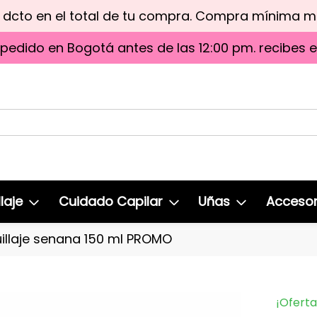
e dcto en el total de tu compra. Compra mínima 
 pedido en Bogotá antes de las 12:00 pm. recibes 
laje
Cuidado Capilar
Uñas
Accesor
llaje senana 150 ml PROMO
¡Oferta