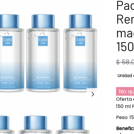
Pac
Re
maq
15
$
58.
Unidad 
No qu
Oferta 
150 ml
Peso: 1
Benefic