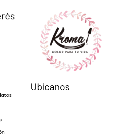
erés
Ubícanos
datos
s
ón