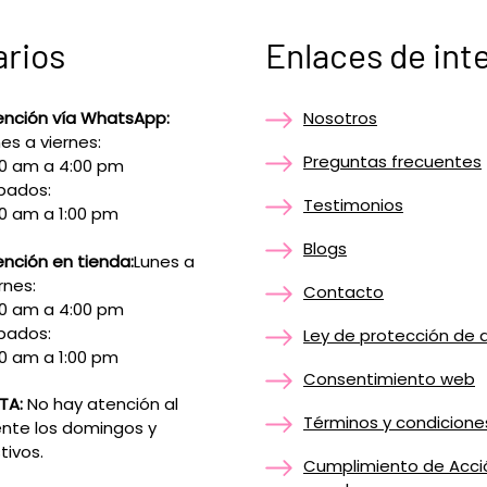
arios
Enlaces de int
ención vía WhatsApp:
Nosotros
es a viernes:
Preguntas frecuentes
00 am a 4:00 pm
bados:
Testimonios
0 am a 1:00 pm
Blogs
nción en tienda:
Lunes a
rnes:
Contacto
00 am a 4:00 pm
bados:
Ley de protección de 
0 am a 1:00 pm
Consentimiento web
TA:
No hay atención al
Términos y condicione
ente los domingos y
tivos.
Cumplimiento de Acci