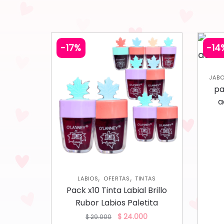
-17%
-14
JABO
pa
a
,
,
LABIOS
OFERTAS
TINTAS
Pack x10 Tinta Labial Brillo
Rubor Labios Paletita
$
24.000
$
29.000