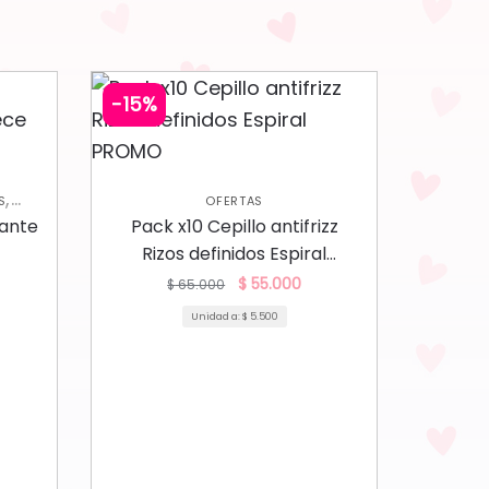
-15%
,
S
OFERTAS
S
zante
Pack x10 Cepillo antifrizz
Rizos definidos Espiral
PROMO
$
55.000
$
65.000
Unidad a:
$
5.500