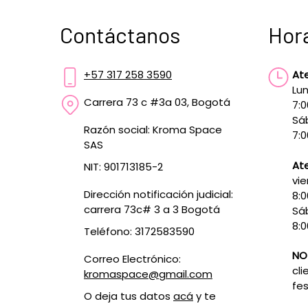
Contáctanos
Hor
+57 317 258 3590
At
Lun
Carrera 73 c #3a 03, Bogotá
7:
Sá
Razón social: Kroma Space
7:0
SAS
Ate
NIT: 901713185-2
vie
Dirección notificación judicial:
8:
carrera 73c# 3 a 3 Bogotá
Sá
8:0
Teléfono: 3172583590
NO
Correo Electrónico:
cli
kromaspace@gmail.com
fes
O deja tus datos
acá
y te