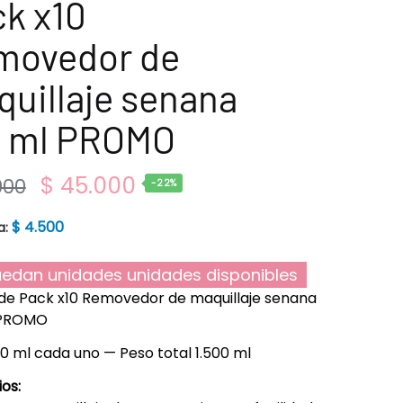
k x10
movedor de
uillaje senana
0 ml PROMO
$
45.000
000
-22%
$
4.500
a:
edan unidades unidades disponibles
de Pack x10 Removedor de maquillaje senana
 PROMO
50 ml cada uno — Peso total 1.500 ml
ios: