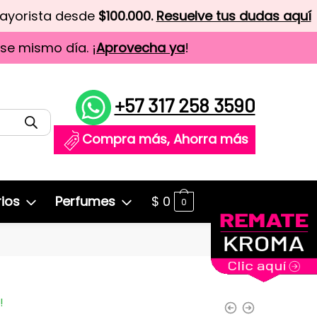
mayorista desde
$100.000.
Resuelve tus dudas aquí
ese mismo día. ¡
Aprovecha ya
!
+57 317 258 3590
Compra más, Ahorra más
ios
Perfumes
$
0
0
!