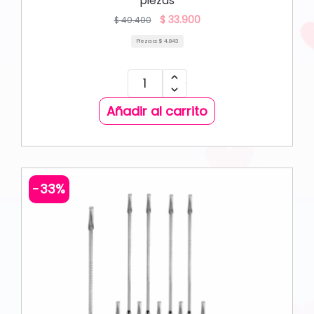
piezas
$
33.900
$
40.400
Pieza a:
$
4.843
Añadir al carrito
-33%