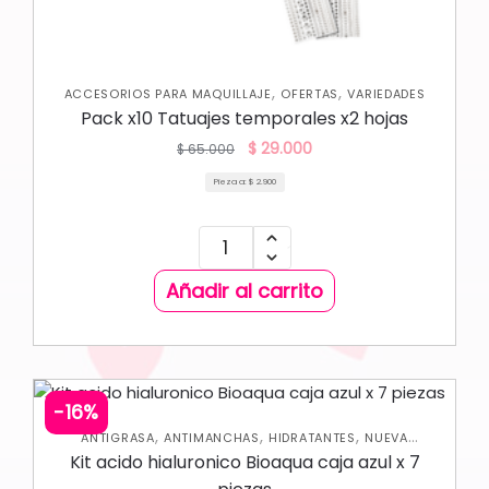
,
,
ACCESORIOS PARA MAQUILLAJE
OFERTAS
VARIEDADES
Pack x10 Tatuajes temporales x2 hojas
$
29.000
$
65.000
Pieza a:
$
2.900
Añadir al carrito
-16%
,
,
,
ANTIGRASA
ANTIMANCHAS
HIDRATANTES
NUEVA
,
,
COLECCIÓN
OFERTAS
SKIN CARE FACIAL
Kit acido hialuronico Bioaqua caja azul x 7