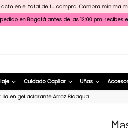
e dcto en el total de tu compra. Compra mínima 
 pedido en Bogotá antes de las 12:00 pm. recibes 
laje
Cuidado Capilar
Uñas
Accesor
illa en gel aclarante Arroz Bioaqua
Mas