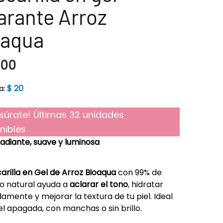
arante Arroz
oaqua
000
$
20
a:
súrate! Últimas 32 unidades
nibles
 radiante, suave y luminosa
arilla en Gel de Arroz Bioaqua
con 99% de
o natural ayuda a
aclarar el tono
, hidratar
amente y mejorar la textura de tu piel. Ideal
el apagada, con manchas o sin brillo.