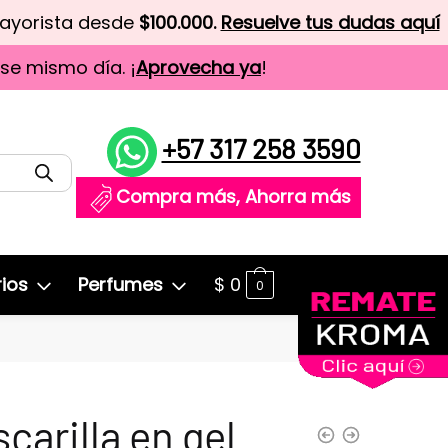
mayorista desde
$100.000.
Resuelve tus dudas aquí
ese mismo día. ¡
Aprovecha ya
!
+57 317 258 3590
Compra más, Ahorra más
ios
Perfumes
$
0
0
carilla en gel