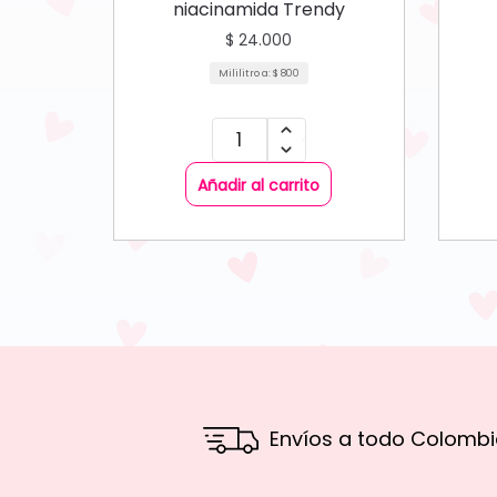
niacinamida Trendy
$
24.000
Mililitro a:
$
800
Añadir al carrito
Envíos a todo Colombi