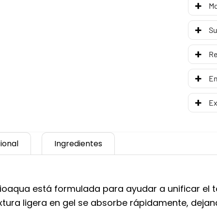
Mo
Su
R
En
Ex
ional
Ingredientes
Bioaqua está formulada para ayudar a unificar el t
xtura ligera en gel se absorbe rápidamente, dejand