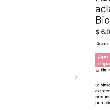
acl
Bi
$
6.
Gramo 
¡Apre
dispo
Piel
La
Masc
extract
profund
para pi