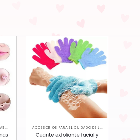
AS
ACCESORIOS PARA EL CUIDADO DE LA
,
,
,
ORAL
PIEL
EXFOLIANTES CORPORALES
nas
Guante exfoliante facial y
,
JABONES Y EXFOLIANTES
SKIN CARE