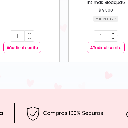
intimas Bioaqua5
$
9.500
Mililitro a:
$
317
Añadir al carrito
Añadir al carrito
a
Compras 100% Seguras