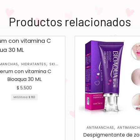
Productos relacionados
,
,
IMANCHAS
HIDRATANTES
SKIN
CARE FACIAL
erum con vitamina C
Bioaqua 30 ML
$
5.500
Mililitro a:
$
183
,
ANTIMANCHAS
ANTIMANCH
,
CORPORAL
SKIN CARE CORP
Despigmentante de zo
SKIN CARE FACIAL