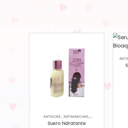
ANT
S
,
,
ANTIACNÉ
ANTIMANCHAS
,
HIDRATANTES
SKIN CARE FACIAL
Suero hidratante