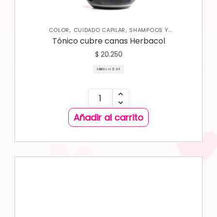
,
,
COLOR
CUIDADO CAPILAR
SHAMPOOS Y
ACONDICIONADORES
Tónico cubre canas Herbacol
$
20.250
Mililitro a:
$
84
Añadir al carrito