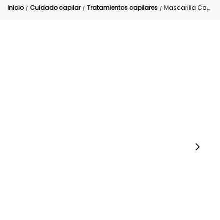
Inicio
Cuidado capilar
Tratamientos capilares
Mascarilla Capilar Cebolla Reparadora
/
/
/