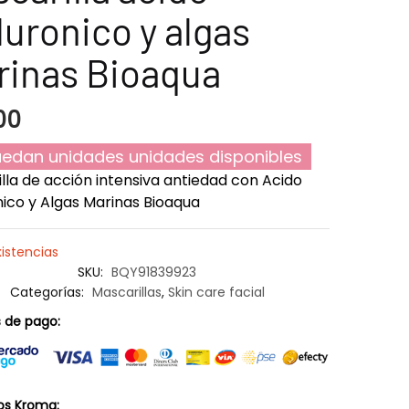
luronico y algas
rinas Bioaqua
00
edan unidades unidades disponibles
lla de acción intensiva antiedad con Acido
nico y Algas Marinas Bioaqua
xistencias
SKU:
BQY91839923
Categorías:
Mascarillas
,
Skin care facial
 de pago:
os Kroma: