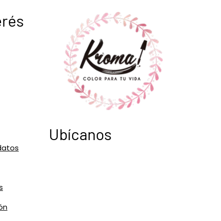
erés
Ubícanos
datos
s
ón