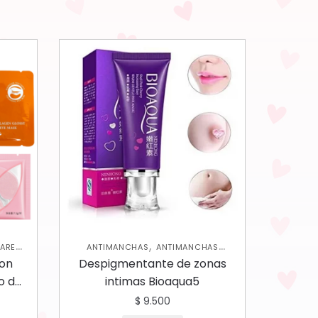
,
CARE
ANTIMANCHAS
ANTIMANCHAS
,
,
CORPORAL
SKIN CARE CORPORAL
con
Despigmentante de zonas
SKIN CARE FACIAL
o de
intimas Bioaqua5
$
9.500