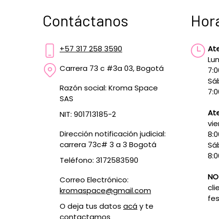
Contáctanos
Hor
+57 317 258 3590
At
Lun
Carrera 73 c #3a 03, Bogotá
7:
Sá
Razón social: Kroma Space
7:0
SAS
Ate
NIT: 901713185-2
vie
Dirección notificación judicial:
8:
carrera 73c# 3 a 3 Bogotá
Sá
8:0
Teléfono: 3172583590
NO
Correo Electrónico:
cli
kromaspace@gmail.com
fes
O deja tus datos
acá
y te
contactamos