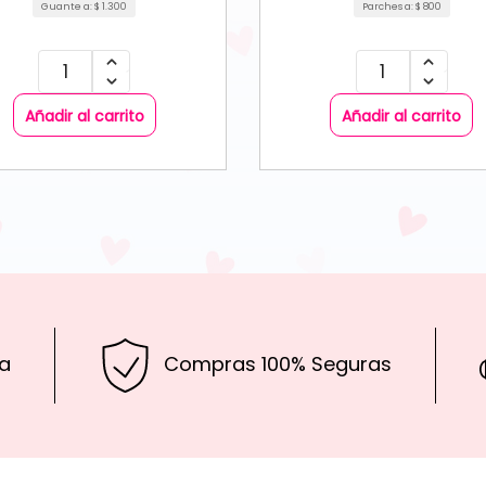
Guante a:
$
1.300
Parches a:
$
800
Añadir al carrito
Añadir al carrito
a
Compras 100% Seguras