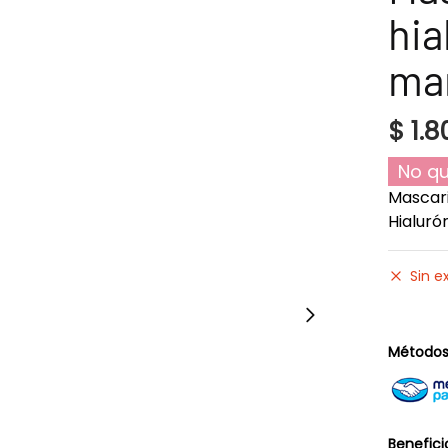
hia
ma
$
1.8
No qu
Mascari
Hialuró
Sin e
Métodos
Benefici