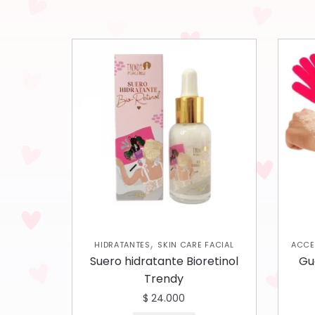
,
HIDRATANTES
SKIN CARE FACIAL
ACCE
PIE
Suero hidratante Bioretinol
Gu
JABO
Trendy
C
$
24.000