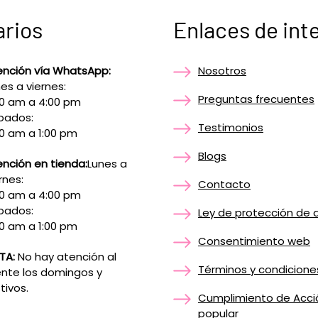
arios
Enlaces de int
ención vía WhatsApp:
Nosotros
es a viernes:
Preguntas frecuentes
00 am a 4:00 pm
bados:
Testimonios
0 am a 1:00 pm
Blogs
nción en tienda:
Lunes a
rnes:
Contacto
00 am a 4:00 pm
bados:
Ley de protección de 
0 am a 1:00 pm
Consentimiento web
TA:
No hay atención al
Términos y condicione
ente los domingos y
tivos.
Cumplimiento de Acci
popular