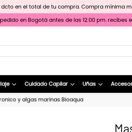
e dcto en el total de tu compra. Compra mínima 
 pedido en Bogotá antes de las 12:00 pm. recibes 
laje
Cuidado Capilar
Uñas
Accesor
uronico y algas marinas Bioaqua
Mas