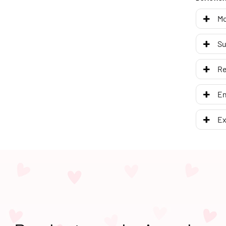
Mo
Su
R
En
Ex