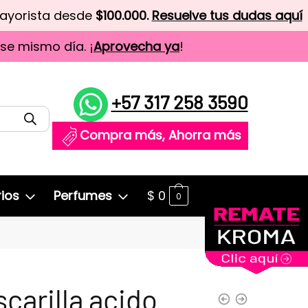
mayorista desde
$100.000.
Resuelve tus dudas aquí
ese mismo día. ¡
Aprovecha ya
!
+57 317 258 3590
Compra más, Ahorra más
ios
Perfumes
$
0
0
carilla acido