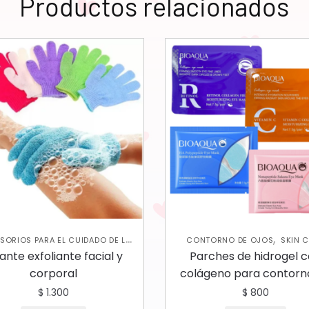
Productos relacionados
,
SORIOS PARA EL CUIDADO DE LA
CONTORNO DE OJOS
SKIN 
,
,
L
EXFOLIANTES CORPORALES
FACIAL
ante exfoliante facial y
Parches de hidrogel 
,
NES Y EXFOLIANTES
SKIN CARE
corporal
colágeno para contorn
,
ORPORAL
SKIN CARE FACIAL
ojos
$
1.300
$
800