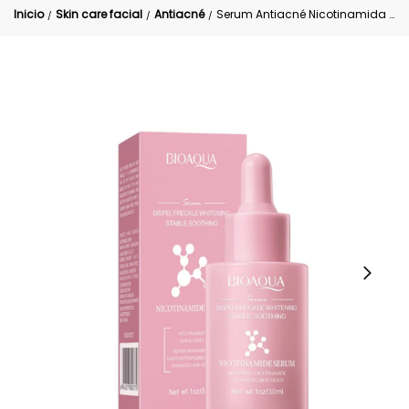
Inicio
Skin care facial
Antiacné
Serum Antiacné Nicotinamida Cicatrizante Bioaqua
/
/
/