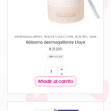
,
,
,
DESMAQUILLANTES
NUEVA COLECCIÓN
ROSTRO
SKIN
CARE FACIAL
Bálsamo desmaquillante Elaya
$
21.200
Mililitro a:
$
424
Añadir al carrito