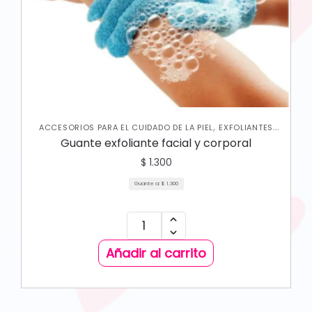
,
ACCESORIOS PARA EL CUIDADO DE LA PIEL
EXFOLIANTES
,
,
CORPORALES
JABONES Y EXFOLIANTES
SKIN CARE
Guante exfoliante facial y corporal
,
CORPORAL
SKIN CARE FACIAL
$
1.300
Guante a:
$
1.300
Añadir al carrito