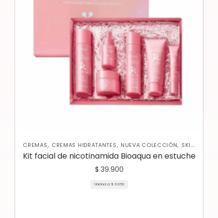
,
,
,
CREMAS
CREMAS HIDRATANTES
NUEVA COLECCIÓN
SKIN
CARE FACIAL
Kit facial de nicotinamida Bioaqua en estuche
$
39.900
Unidad a:
$
6.650