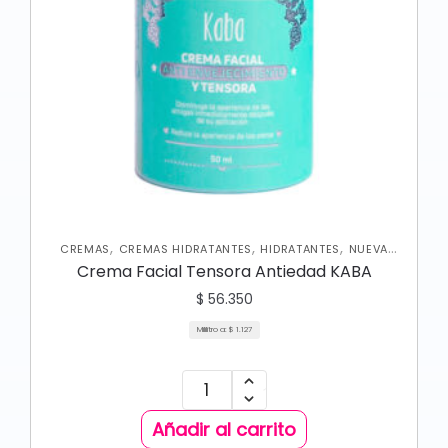
,
,
,
CREMAS
CREMAS HIDRATANTES
HIDRATANTES
NUEVA
,
COLECCIÓN
SKIN CARE FACIAL
Crema Facial Tensora Antiedad KABA
$
56.350
Mililitro a:
$
1.127
Añadir al carrito