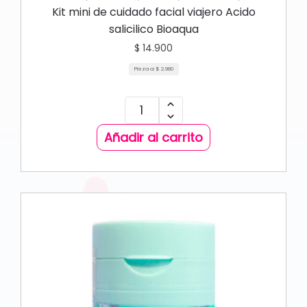
,
,
PROMO SKIN CARE
NUEVA COLECCIÓN
SKIN CARE FACIAL
Kit mini de cuidado facial viajero Acido
salicilico Bioaqua
$
14.900
Pieza a:
$
2.980
Añadir al carrito