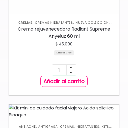
,
,
,
CREMAS
CREMAS HIDRATANTES
NUEVA COLECCIÓN
ROSTRO
Crema rejuvenecedora Radiant Supreme
Anyeluz 60 ml
$
45.000
Mililitro a:
$
750
Añadir al carrito
,
,
,
,
ANTIACNÉ
ANTIGRASA
CREMAS
HIDRATANTES
KITS