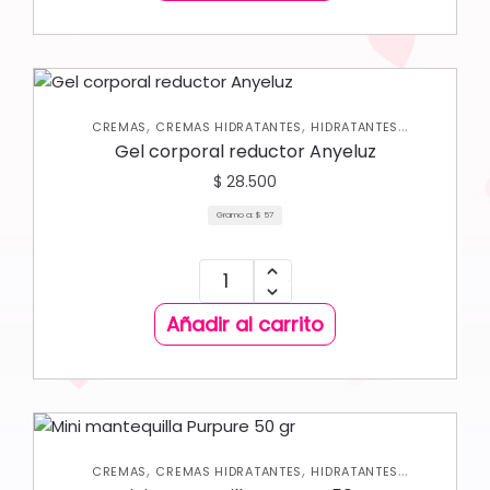
,
,
CREMAS
CREMAS HIDRATANTES
HIDRATANTES
,
CORPORALES
NUEVA COLECCIÓN
Gel corporal reductor Anyeluz
$
28.500
Gramo a:
$
57
Añadir al carrito
,
,
CREMAS
CREMAS HIDRATANTES
HIDRATANTES
,
,
CORPORALES
NUEVA COLECCIÓN
SKIN CARE CORPORAL