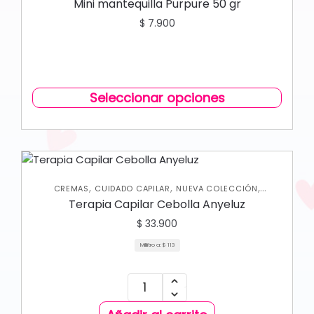
Mini mantequilla Purpure 50 gr
$
7.900
Seleccionar opciones
,
,
,
CREMAS
CUIDADO CAPILAR
NUEVA COLECCIÓN
TRATAMIENTOS CAPILARES
Terapia Capilar Cebolla Anyeluz
$
33.900
Mililitro a:
$
113