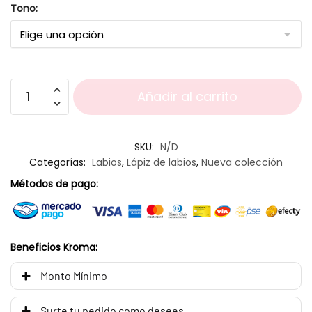
Tono:
Añadir al carrito
SKU:
N/D
Categorías:
Labios
,
Lápiz de labios
,
Nueva colección
Métodos de pago:
Beneficios Kroma:
Monto Mínimo
Surte tu pedido como desees