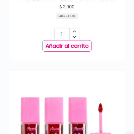
$
3.900
Mililitro a:
$
1.300
Añadir al carrito