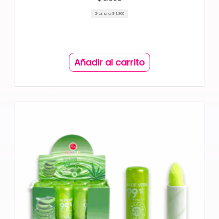
Gramo a:
$
1.300
Añadir al carrito